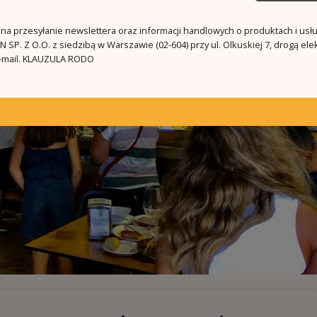
a przesyłanie newslettera oraz informacji handlowych o produktach i usł
 SP. Z O.O. z siedzibą w Warszawie (02-604) przy ul. Olkuskiej 7, drogą ele
mail.
KLAUZULA RODO