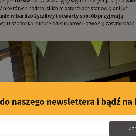
m już nie wystarcza wakacyjny wyjazd i decydują się na
zak
 niektórych nadmorskich miasteczkach stanowią oni już
anie w bardzo życzliwy i otwarty sposób przyjmują
 Hiszpańską kulturę od kuluarów i łatwo się zasymilować.
 do naszego newslettera i bądź na 
Zap