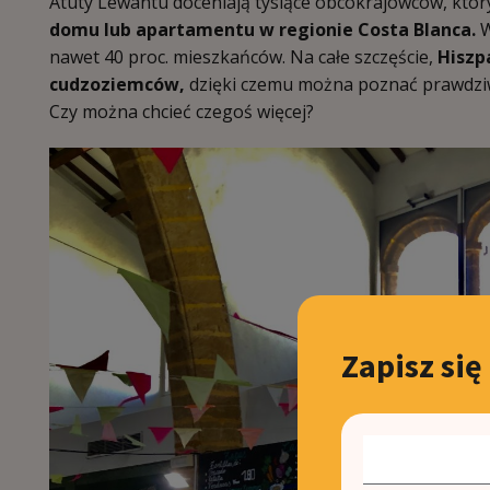
Atuty Lewantu doceniają tysiące obcokrajowców, który
domu lub apartamentu w regionie Costa Blanca.
W
nawet 40 proc. mieszkańców. Na całe szczęście,
Hiszp
cudzoziemców,
dzięki czemu można poznać prawdziwą
Czy można chcieć czegoś więcej?
Zapisz się