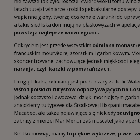
nie zawsze tak było. Jeszcze ćwierć wieku temu wina z 
latach tutejsi winiarze zrobili spektakularne postępy. 
wapienne gleby, tworzą doskonałe warunki do uprawy 
a takie siedliska dominują na płaskowyżach w apelacj
powstają najlepsze wina regionu.
Odkryciem jest przede wszystkim
odmiana monastrel
francuskim mourvèdre, szorstkim i garbnikowym. Mona
skoncentrowane, zachowujące jednak miękkość i eleg
naranja, czyli kaczki w pomarańczach.
Drugą lokalną odmianą jest pochodzący z okolic Wale
wśród polskich turystów odpoczywających na Cost
jednak soczyste i owocowe, dzięki mocniejszym garbni
znajdziemy tu typowe dla Środkowej Hiszpanii macabeo 
Macabeo, ale także pojawiające się niekiedy
sauvignon
żabnicy z mierzei Mar Menor zaś moscatel jako aperitif
Krótko mówiąc, mamy tu
piękne wybrzeże, plaże, za