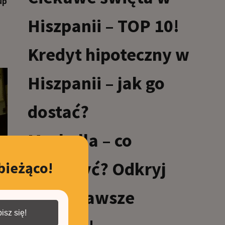
up
Hiszpanii – TOP 10!
Kredyt hipoteczny w
Hiszpanii – jak go
dostać?
Marbella – co
zobaczyć? Odkryj
bieżąco!
najciekawsze
isz się!