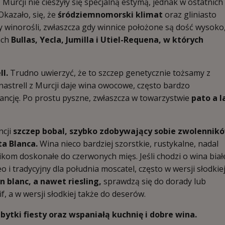
Murcji nie cieszyły się specjalną estymą, jednak w ostatnich
Okazało, się, że
śródziemnomorski klimat
oraz gliniasto
winorośli, zwłaszcza gdy winnice położone są dość wysoko
ach
Bullas, Yecla, Jumilla i Utiel-Requena, w których
l.
Trudno uwierzyć, że to szczep genetycznie tożsamy z
strell z Murcji daje wina owocowe, często bardzo
ancję. Po prostu pyszne, zwłaszcza w towarzystwie
pato a l
ncji
szczep bobal, szybko zdobywający sobie zwolennik
a Blanca.
Wina nieco bardziej szorstkie, rustykalne, nadal
kom doskonałe do czerwonych mięs. Jeśli chodzi o wina biał
i tradycyjny dla południa moscatel, często w wersji słodkiej
 blanc, a nawet riesling,
sprawdzą się do dorady lub
, a w wersji słodkiej także do deserów.
bytki fiesty oraz wspaniałą kuchnię i dobre wina.