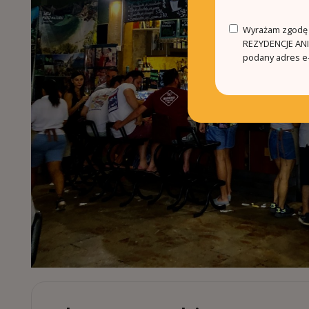
Wyrażam zgodę n
REZYDENCJE ANIN
podany adres e-