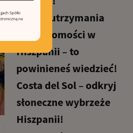
miejsca!
ugach Spółki
Koszty utrzymania
ktroniczną na
nieruchomości w
Hiszpanii – to
powinieneś wiedzieć!
Costa del Sol – odkryj
słoneczne wybrzeże
Hiszpanii!