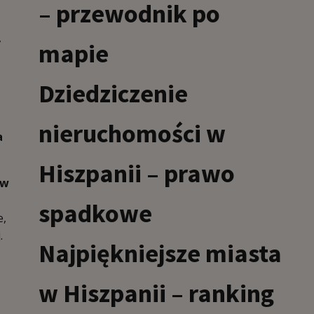
– przewodnik po
,
mapie
Dziedziczenie
nieruchomości w
a
Hiszpanii – prawo
ów
spadkowe
e,
.
Najpiękniejsze miasta
w Hiszpanii – ranking