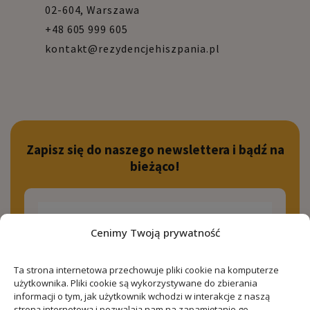
02-604, Warszawa
+48 605 999 605
kontakt@rezydencjehiszpania.pl
Zapisz się do naszego newslettera i bądź na
bieżąco!
Cenimy Twoją prywatność
Zapisz się!
Ta strona internetowa przechowuje pliki cookie na komputerze
użytkownika. Pliki cookie są wykorzystywane do zbierania
informacji o tym, jak użytkownik wchodzi w interakcje z naszą
stroną internetową i pozwalają nam na zapamiętanie go.