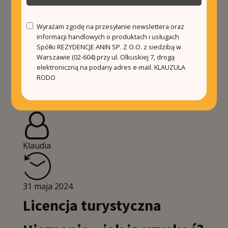
Prowincja Alicante, położona na wybrzeżu
Costa Blanca, to jedna z najbardziej
Wyrażam zgodę na przesyłanie newslettera oraz
malowniczych prowincji w Hiszpanii. Znana ze
informacji handlowych o produktach i usługach
swojej historii, kultury […]
Spółki REZYDENCJE ANIN SP. Z O.O. z siedzibą w
Warszawie (02-604) przy ul. Olkuskiej 7, drogą
Czytaj dalej
elektroniczną na podany adres e-mail.
KLAUZULA
RODO
Klaudia
31 maja 2024
Licencja turystyczna