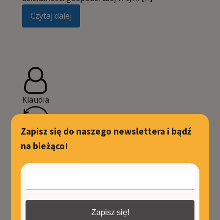
Czytaj dalej
Klaudia
Zapisz się do naszego newslettera i bądź
7 czerwca 2024
na bieżąco!
Alicante – co zobaczyć?
Poznaj najciekawsze
miejsca!
Zapisz się!