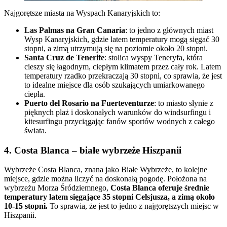
Najgorętsze miasta na Wyspach Kanaryjskich to:
Las Palmas na Gran Canaria
: to jedno z głównych miast
Wysp Kanaryjskich, gdzie latem temperatury mogą sięgać 30
stopni, a zimą utrzymują się na poziomie około 20 stopni.
Santa Cruz de Tenerife
: stolica wyspy Teneryfa, która
cieszy się łagodnym, ciepłym klimatem przez cały rok. Latem
temperatury rzadko przekraczają 30 stopni, co sprawia, że jest
to idealne miejsce dla osób szukających umiarkowanego
ciepła.
Puerto del Rosario na Fuerteventurze
: to miasto słynie z
pięknych plaż i doskonałych warunków do windsurfingu i
kitesurfingu przyciągając fanów sportów wodnych z całego
świata.
4. Costa Blanca – białe wybrzeże Hiszpanii
Wybrzeże Costa Blanca, znana jako Białe Wybrzeże, to kolejne
miejsce, gdzie można liczyć na doskonałą pogodę. Położona na
wybrzeżu Morza Śródziemnego,
Costa Blanca oferuje średnie
temperatury latem sięgające 35 stopni Celsjusza, a zimą około
10-15 stopni.
To sprawia, że jest to jedno z najgorętszych miejsc w
Hiszpanii.