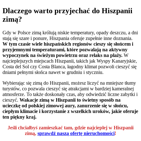
Dlaczego warto przyjechać do Hiszpanii
zimą?
Gdy w Polsce zimą królują niskie temperatury, opady deszczu, a dni
stają się szare i ponure, Hiszpania oferuje zupełnie inne doznania.
W tym czasie wiele hiszpańskich regionów cieszy się słońcem i
przyjemnymi temperaturami, które pozwalają na aktywny
wypoczynek na świeżym powietrzu oraz relaks na plaży.
W
najcieplejszych miejscach Hiszpanii, takich jak Wyspy Kanaryjskie,
Costa del Sol czy Costa Blanca, łagodny klimat pozwoli cieszyć się
dniami pełnymi słońca nawet w grudniu i styczniu.
Wybierając się zimą do Hiszpanii, możesz liczyć na mniejsze tłumy
turystów, co pozwala cieszyć się atrakcjami w bardziej kameralnej
atmosferze. To także doskonały czas, aby odwiedzić liczne zabytki i
cieszyć.
Wakacje zimą w Hiszpanii to świetny sposób na
ucieczkę od polskiej zimowej aury, zanurzenie się w słońcu,
ciepłym klimacie i korzystanie z wszelkich uroków, jakie oferuje
ten piękny kraj.
Jeśli chciałbyś zamieszkać tam, gdzie najcieplej w Hiszpanii
zimą,
sprawdź naszą ofertę nieruchomości
!