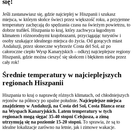
się!
Jeśli zastanawiasz się, gdzie najcieplej w Hiszpanii i szukasz
miejsca, w którym słońce świeci przez większość roku, a przyjemne
temperatury zachęcają do spędzania czasu na świeżym powietrzu, to
dobrze trafiłeś. Hiszpania to kraj, który zachwyca łagodnym
klimatem i różnorodnymi krajobrazami, przyciągając turystów i
osoby szukające idealnego miejsca do życia. Od gorących miast
Andaluzji, przez słoneczne wybrzeże Costa del Sol, aż po
całoroczne ciepło Wysp Kanaryjskich – odkryj najcieplejsze regiony
Hiszpanii, gdzie można cieszyć się słońcem i błękitem nieba przez
cały rok!
Średnie temperatury w najcieplejszych
regionach Hiszpanii
Hiszpania to kraj o naprawdę różnych klimatach, od chłodniejszych
rejonów na północy po upalne południe.
Najcieplejsze miejsca
znajdziemy w Andaluzji, na Costa del Sol, Costa Blanca oraz
na Wyspach Kanaryjskich. Latem temperatury w tych
regionach mogą sięgać 35-40 stopni Celsjusza, a zimą
utrzymują się na poziomie 15-20 stopni.
To sprawia, że są to
idealne lokalizacje zarówno na letnie, jak i zimowe wakacje.