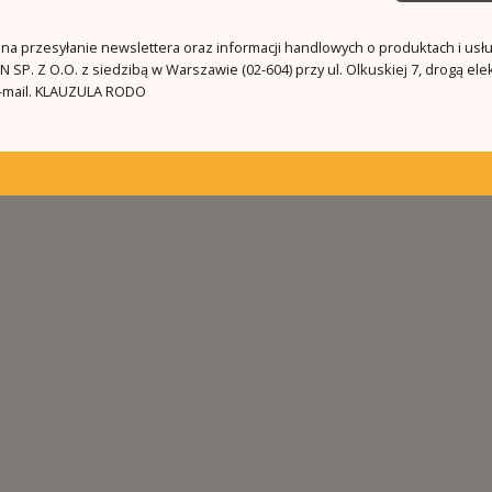
a przesyłanie newslettera oraz informacji handlowych o produktach i usł
 SP. Z O.O. z siedzibą w Warszawie (02-604) przy ul. Olkuskiej 7, drogą ele
mail.
KLAUZULA RODO