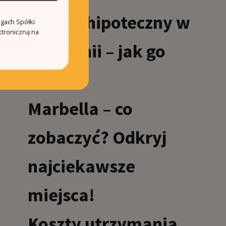
Kredyt hipoteczny w
ugach Spółki
ktroniczną na
Hiszpanii – jak go
dostać?
Marbella – co
zobaczyć? Odkryj
najciekawsze
miejsca!
Koszty utrzymania