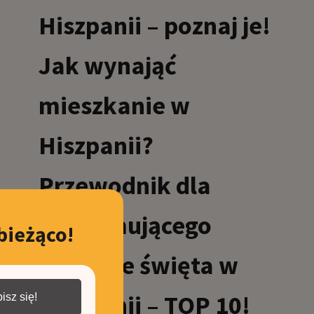
Hiszpanii – poznaj je!
Jak wynająć
mieszkanie w
Hiszpanii?
Przewodnik dla
wynajmującego
bieżąco!
Ciekawe święta w
Hiszpanii – TOP 10!
isz się!