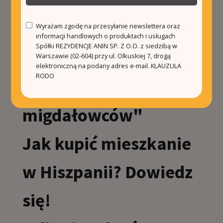
kroku
Odkryj uroki Majorki –
Wyrażam zgodę na przesyłanie newslettera oraz
informacji handlowych o produktach i usługach
Spółki REZYDENCJE ANIN SP. Z O.O. z siedzibą w
wyjazd "Szlakiem
Warszawie (02-604) przy ul. Olkuskiej 7, drogą
elektroniczną na podany adres e-mail.
KLAUZULA
RODO
kwitnących
migdałowców"
Jak kupić mieszkanie
w Hiszpanii? Dowiedz
się!