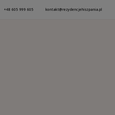
+48 605 999 605
kontakt@rezydencjehiszpania.pl
nia
mieszkania, rezydencje, a nawet winnice.