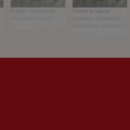
Projekt - Residencial
Projekt w trakcie
,
Jávea Beach, nowy
realizacji – Residencial
kompleks luksusowy.
Jávea Beach, wymarzone
penthouse w Já...