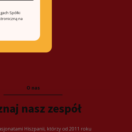
ugach Spółki
ktroniczną na
O nas
znaj nasz zespół
sjonatami Hiszpanii, którzy od 2011 roku