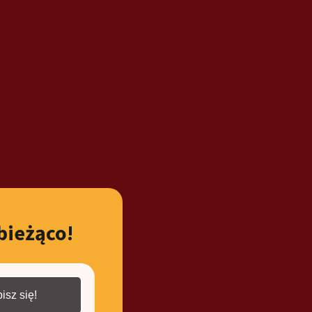
bieżąco!
isz się!