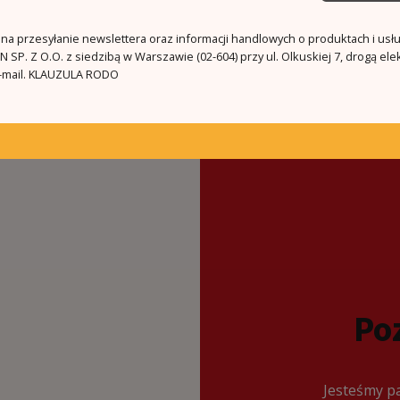
a przesyłanie newslettera oraz informacji handlowych o produktach i usł
 SP. Z O.O. z siedzibą w Warszawie (02-604) przy ul. Olkuskiej 7, drogą ele
mail.
KLAUZULA RODO
Po
Jesteśmy pa