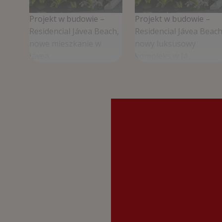
ment
Projekt w budowie –
Projekt w budowie –
Residencial Jávea Beach,
Residencial Jávea Beach
w
nowe mieszkanie w
nowy luksusowy
Jávea.
kompleks w Já...