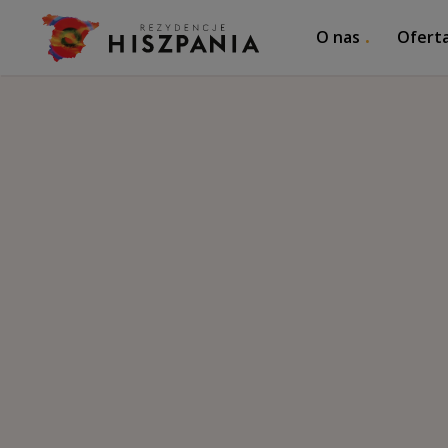
O nas
Ofert
Re
Znajdź i kup wymarzoną nieruchomość w H