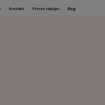
a
Kontakt
Proces zakupu
Blog
zydencje Hiszpa
iszpanii. Najlepsze oferty od pewnych sprzedawców: domy, 