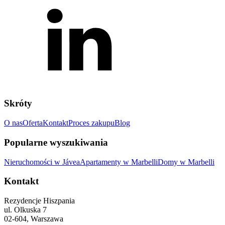
Skróty
O nas
Oferta
Kontakt
Proces zakupu
Blog
Popularne wyszukiwania
Nieruchomości w Jávea
Apartamenty w Marbelli
Domy w Marbelli
Kontakt
Rezydencje Hiszpania
ul. Olkuska 7
02-604, Warszawa