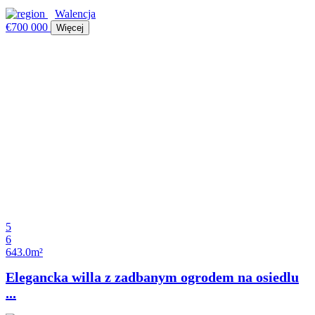
Walencja
€700 000
Więcej
5
6
643.0m²
Elegancka willa z zadbanym ogrodem na osiedlu
...