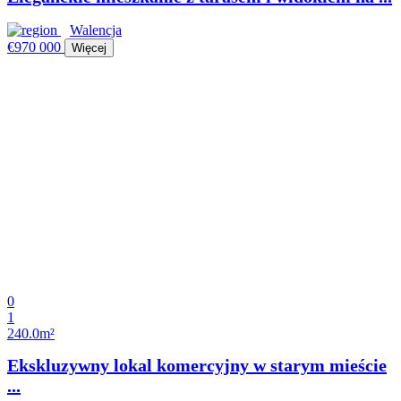
Walencja
€970 000
Więcej
0
1
240.0m²
Ekskluzywny lokal komercyjny w starym mieście
...