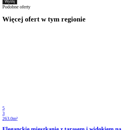
Wyślij
Podobne oferty
Więcej ofert w tym regionie
5
3
263.0m²
Eleganckie mieszkanie z tarasem i widokiem na ...