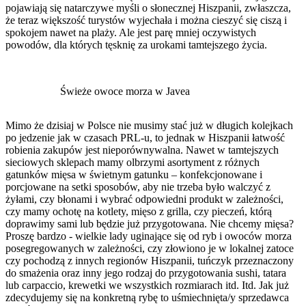
pojawiają się natarczywe myśli o słonecznej Hiszpanii, zwłaszcza,
że teraz większość turystów wyjechała i można cieszyć się ciszą i
spokojem nawet na plaży. Ale jest parę mniej oczywistych
powodów, dla których tęsknię za urokami tamtejszego życia.
Świeże owoce morza w Javea
Mimo że dzisiaj w Polsce nie musimy stać już w długich kolejkach
po jedzenie jak w czasach PRL-u, to jednak w Hiszpanii łatwość
robienia zakupów jest nieporównywalna. Nawet w tamtejszych
sieciowych sklepach mamy olbrzymi asortyment z różnych
gatunków mięsa w świetnym gatunku – konfekcjonowane i
porcjowane na setki sposobów, aby nie trzeba było walczyć z
żyłami, czy błonami i wybrać odpowiedni produkt w zależności,
czy mamy ochotę na kotlety, mięso z grilla, czy pieczeń, którą
doprawimy sami lub będzie już przygotowana. Nie chcemy mięsa?
Proszę bardzo - wielkie lady uginające się od ryb i owoców morza
posegregowanych w zależności, czy złowiono je w lokalnej zatoce
czy pochodzą z innych regionów Hiszpanii, tuńczyk przeznaczony
do smażenia oraz inny jego rodzaj do przygotowania sushi, tatara
lub carpaccio, krewetki we wszystkich rozmiarach itd. Itd. Jak już
zdecydujemy się na konkretną rybę to uśmiechnięta/y sprzedawca