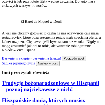
oczyści ją lub przygotuje filety według życzenia. Do tego masa
ciekawych warzyw i owoców.
El Baret de Miquel w Denii
A jeśli nie chcemy gotować to czeka na nas oczywiście cała masa
restauracyjek, które poza sezonem z reguły mają specjalną ofertę, a
kelner rozpozna Cię nawet, jeśli bywasz tam raz w roku. Nigdy nie
mogę zrozumieć jak oni to robią, ale wrażenie robi ogromne.
No cóż – Viva España!
Barwnie w sklepie - barwnie na talerzu!
Poprzedni post
Sztuka pięknego życia
Następny post
Inni przeczytali również:
Tradycje bożonarodzeniowe w Hiszpanii
– poznaj najciekawsze z nich!
Hiszpańskie dania, których musisz