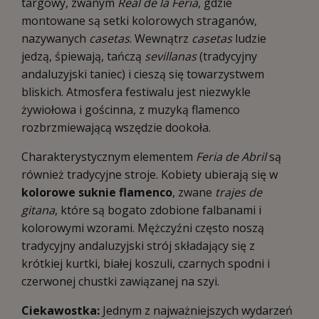
targowy, zwanym
Real de la Feria
, gdzie
montowane są setki kolorowych straganów,
nazywanych
casetas
. Wewnątrz
casetas
ludzie
jedzą, śpiewają, tańczą
sevillanas
(tradycyjny
andaluzyjski taniec) i cieszą się towarzystwem
bliskich. Atmosfera festiwalu jest niezwykle
żywiołowa i gościnna, z muzyką flamenco
rozbrzmiewającą wszędzie dookoła.
Charakterystycznym elementem
Feria de Abril
są
również tradycyjne stroje. Kobiety ubierają się w
kolorowe suknie flamenco
, zwane
trajes de
gitana
, które są bogato zdobione falbanami i
kolorowymi wzorami. Mężczyźni często noszą
tradycyjny andaluzyjski strój składający się z
krótkiej kurtki, białej koszuli, czarnych spodni i
czerwonej chustki zawiązanej na szyi.
Ciekawostka:
Jednym z najważniejszych wydarzeń