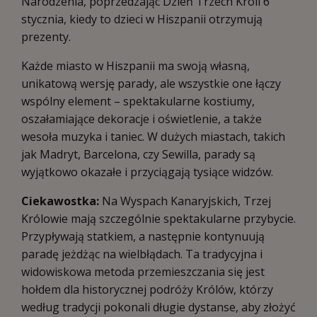
Narodzenia, poprzedzając Dzień Trzech Króli 6
stycznia, kiedy to dzieci w Hiszpanii otrzymują
prezenty.
Każde miasto w Hiszpanii ma swoją własną,
unikatową wersję parady, ale wszystkie one łączy
wspólny element – spektakularne kostiumy,
oszałamiające dekoracje i oświetlenie, a także
wesoła muzyka i taniec. W dużych miastach, takich
jak Madryt, Barcelona, czy Sewilla, parady są
wyjątkowo okazałe i przyciągają tysiące widzów.
Ciekawostka:
Na Wyspach Kanaryjskich, Trzej
Królowie mają szczególnie spektakularne przybycie.
Przypływają statkiem, a następnie kontynuują
paradę jeżdżąc na wielbłądach. Ta tradycyjna i
widowiskowa metoda przemieszczania się jest
hołdem dla historycznej podróży Królów, którzy
według tradycji pokonali długie dystanse, aby złożyć