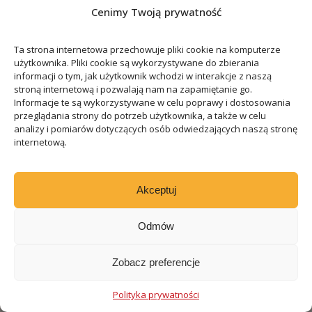
Cenimy Twoją prywatność
nieruchomości w
Ta strona internetowa przechowuje pliki cookie na komputerze
użytkownika. Pliki cookie są wykorzystywane do zbierania
Hiszpanii – kto płaci i
informacji o tym, jak użytkownik wchodzi w interakcje z naszą
stroną internetową i pozwalają nam na zapamiętanie go.
Informacje te są wykorzystywane w celu poprawy i dostosowania
ile wynosi?
przeglądania strony do potrzeb użytkownika, a także w celu
analizy i pomiarów dotyczących osób odwiedzających naszą stronę
internetową.
Walencja – co
zobaczyć? Przewodnik
Akceptuj
Odmów
po atrakcjach
Zobacz preferencje
Jak zostać
Polityka prywatności