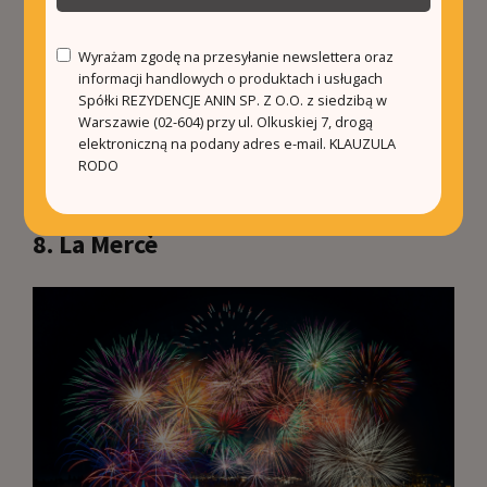
Ciekawostka:
W trakcie
Fiesta de la Sidra Natural
,
mieszkańcy Gijón starają się pobić rekord
Guinnessa w jednoczesnym nalewaniu cydru przez
Wyrażam zgodę na przesyłanie newslettera oraz
informacji handlowych o produktach i usługach
największą liczbę osób. To wydarzenie nie tylko
Spółki REZYDENCJE ANIN SP. Z O.O. z siedzibą w
dodaje festiwalowi dodatkowego entuzjazmu, ale
Warszawie (02-604) przy ul. Olkuskiej 7, drogą
także podkreśla społecznościowy charakter święta,
elektroniczną na podany adres e-mail.
KLAUZULA
łącząc uczestników w wspólnej zabawie i
RODO
celebrowaniu lokalnej tradycji.
8. La Mercè