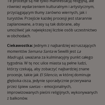
Te procesje są nie tylko manifestacją religijną, ale
również wydarzeniem kulturalnym i artystycznym,
przyciągającym tłumy zarówno wiernych, jak i
turystów. Przejście każdej procesji jest starannie
zaplanowane, a trasy są tak dobrane, aby
umożliwić jak największej liczbie osób uczestnictwo
w obchodach.
Ciekawostka:
Jednym z najbardziej wzruszających
momentów
Semana Santa
w Sewilli jest
La
Madrugá
, uważana za kulminacyjny punkt całego
tygodnia. W tę noc ulice miasta są pełne ludzi,
którzy czekają, aby zobaczyć najbardziej znane
procesje, takie jak
El Silencio
, w której dominuje
głęboka cisza, jedynie sporadycznie przerywana
przez śpiew
saetas
– emocjonalnych,
improwizowanych pieśni religijnych, wykonywanych
z balkonów.