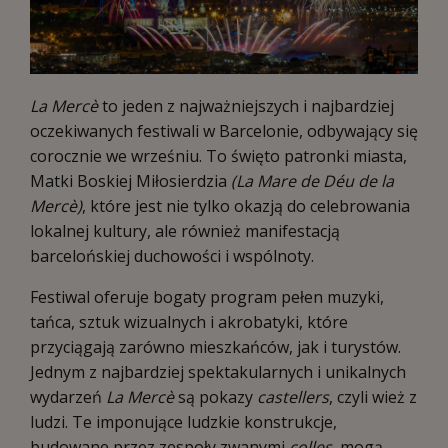
La Mercè
to jeden z najważniejszych i najbardziej
oczekiwanych festiwali w Barcelonie, odbywający się
corocznie we wrześniu. To święto patronki miasta,
Matki Boskiej Miłosierdzia
(La Mare de Déu de la
Mercè)
, które jest nie tylko okazją do celebrowania
lokalnej kultury, ale również manifestacją
barcelońskiej duchowości i wspólnoty.
Festiwal oferuje bogaty program pełen muzyki,
tańca, sztuk wizualnych i akrobatyki, które
przyciągają zarówno mieszkańców, jak i turystów.
Jednym z najbardziej spektakularnych i unikalnych
wydarzeń
La Mercè
są pokazy
castellers
, czyli wież z
ludzi. Te imponujące ludzkie konstrukcje,
budowane przez zespoły zwanymi
colles
, mogą