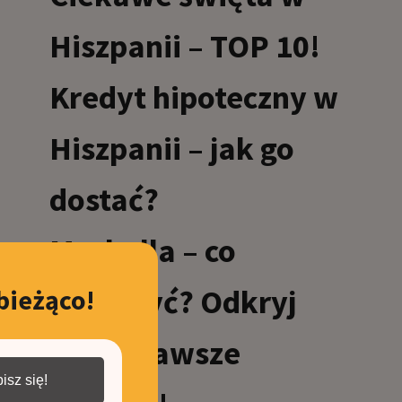
Hiszpanii – TOP 10!
Kredyt hipoteczny w
Hiszpanii – jak go
dostać?
Marbella – co
zobaczyć? Odkryj
bieżąco!
najciekawsze
isz się!