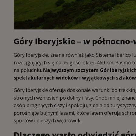
Góry Iberyjskie
–
w północno-w
Góry Iberyjskie, znane również jako Sistema Ibérico l
rozciągających się na długości około 460 km. Pasmo t
na południu.
Najwyższym szczytem Gór Iberyjskich 
spektakularnych widoków i wyjątkowych szlaków
Góry Iberyjskie oferują doskonałe warunki do trekki
stromych wzniesień po doliny i lasy. Choć mniej znane
osób pragnących ciszy i spokoju, z dala od turystyczn
porośnięte bujnymi lasami, które latem oferują schro
sportów i pieszych wędrówek.
Dlaczego warto odwiedzić gór