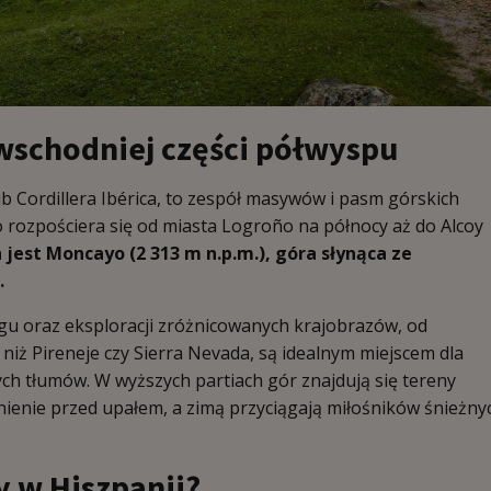
schodniej części półwyspu
ub Cordillera Ibérica, to zespół masywów i pasm górskich
o rozpościera się od miasta Logroño na północy aż do Alcoy
jest Moncayo (2 313 m n.p.m.), góra słynąca ze
.
ngu oraz eksploracji zróżnicowanych krajobrazów, od
 niż Pireneje czy Sierra Nevada, są idealnym miejscem dla
ych tłumów. W wyższych partiach gór znajdują się tereny
nienie przed upałem, a zimą przyciągają miłośników śnieżny
y w Hiszpanii?