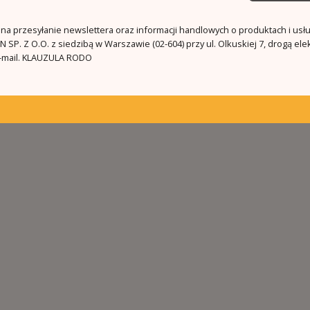
a przesyłanie newslettera oraz informacji handlowych o produktach i usł
 SP. Z O.O. z siedzibą w Warszawie (02-604) przy ul. Olkuskiej 7, drogą ele
mail.
KLAUZULA RODO