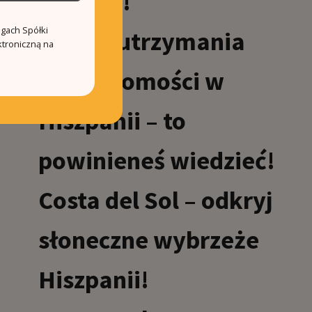
miejsca!
ugach Spółki
Koszty utrzymania
ktroniczną na
nieruchomości w
Hiszpanii – to
powinieneś wiedzieć!
Costa del Sol – odkryj
słoneczne wybrzeże
Hiszpanii!