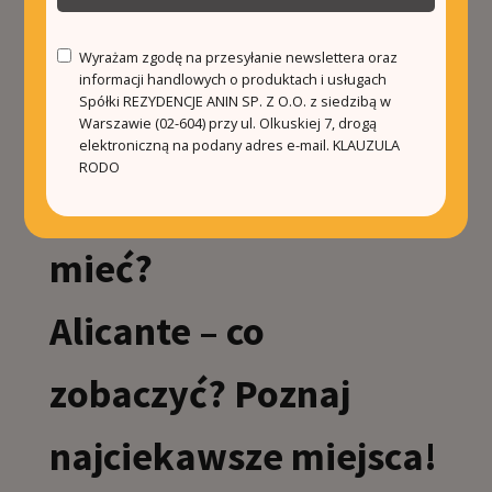
w Hiszpanii – ranking
Wyrażam zgodę na przesyłanie newslettera oraz
TOP 10
informacji handlowych o produktach i usługach
Spółki REZYDENCJE ANIN SP. Z O.O. z siedzibą w
Warszawie (02-604) przy ul. Olkuskiej 7, drogą
Numer NIE Hiszpania
elektroniczną na podany adres e-mail.
KLAUZULA
RODO
– dlaczego warto go
mieć?
Alicante – co
zobaczyć? Poznaj
najciekawsze miejsca!