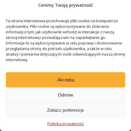
Apartamenty w Marbelli
Cenimy Twoją prywatność
Domy w Marbelli
Ta strona internetowa przechowuje pliki cookie na komputerze
Kontakt
użytkownika. Pliki cookie są wykorzystywane do zbierania
informacji o tym, jak użytkownik wchodzi w interakcje z naszą
stroną internetową i pozwalają nam na zapamiętanie go.
Rezydencje Hiszpania
Informacje te są wykorzystywane w celu poprawy i dostosowania
ul. Olkuska 7
przeglądania strony do potrzeb użytkownika, a także w celu
analizy i pomiarów dotyczących osób odwiedzających naszą stronę
02-604, Warszawa
internetową.
+48 605 999 605
kontakt@rezydencjehiszpania.pl
Akceptuj
Odmów
Zobacz preferencje
Zapisz się do naszego newslettera i bądź na
bieżąco!
Polityka prywatności