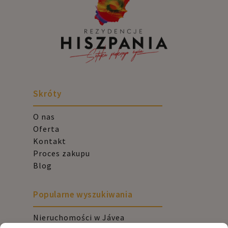
Skróty
O nas
Oferta
Kontakt
Proces zakupu
Blog
Popularne wyszukiwania
Nieruchomości w Jávea