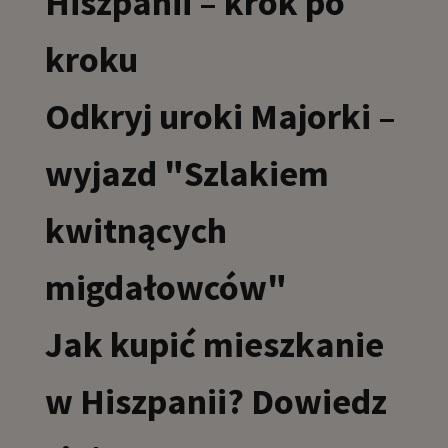
Hiszpanii – krok po
kroku
Odkryj uroki Majorki –
wyjazd "Szlakiem
kwitnących
migdałowców"
Jak kupić mieszkanie
w Hiszpanii? Dowiedz