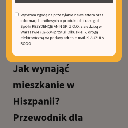
co powinieneś o nim
Wyrażam zgodę na przesyłanie newslettera oraz
wiedzieć
informacji handlowych o produktach i usługach
Spółki REZYDENCJE ANIN SP. Z O.O. z siedzibą w
Warszawie (02-604) przy ul. Olkuskiej 7, drogą
Ciekawostki o
elektroniczną na podany adres e-mail.
KLAUZULA
RODO
Hiszpanii – poznaj je!
Jak wynająć
mieszkanie w
Hiszpanii?
Przewodnik dla