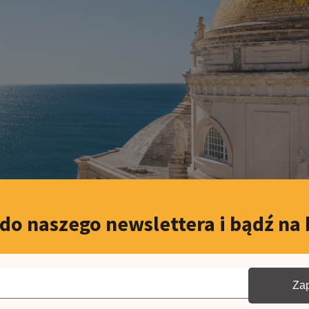
 do naszego newslettera i bądź na 
ie czekaj, zapytaj o ofert
Zap