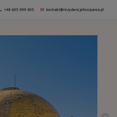
+48 605 999 605
kontakt@rezydencjehiszpania.pl