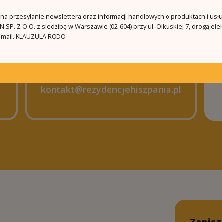
a przesyłanie newslettera oraz informacji handlowych o produktach i usł
 SP. Z O.O. z siedzibą w Warszawie (02-604) przy ul. Olkuskiej 7, drogą ele
mail.
KLAUZULA RODO
kontakt@rezydencjehiszpania.pl
Zapisz