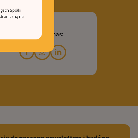
ugach Spółki
ktroniczną na
Znajdziesz nas:
 się do naszego newslettera i bądź na