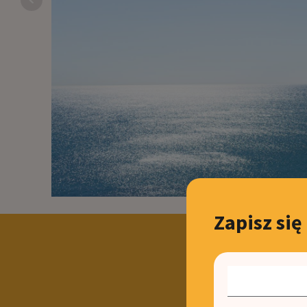
Zapisz się
N