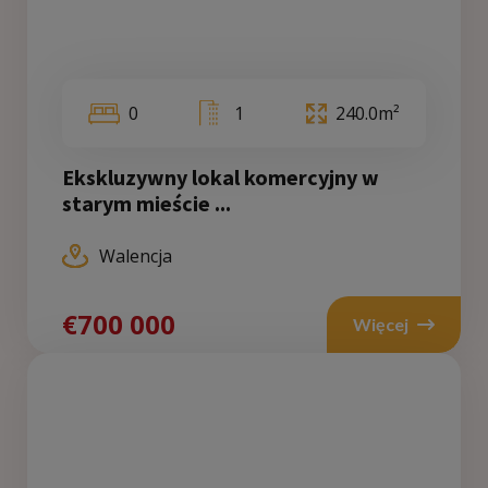
0
1
240.0m²
Ekskluzywny lokal komercyjny w
starym mieście ...
Walencja
€700 000
Więcej