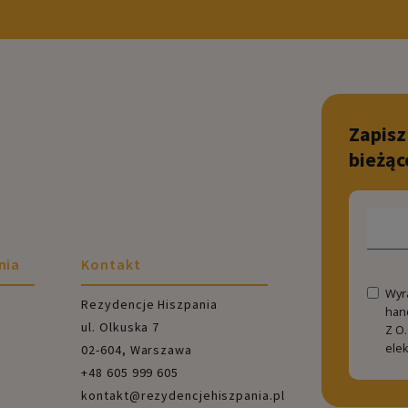
Zapisz
bieżąc
nia
Kontakt
Wyr
Rezydencje Hiszpania
han
ul. Olkuska 7
Z O.
ele
02-604, Warszawa
+48 605 999 605
kontakt@rezydencjehiszpania.pl