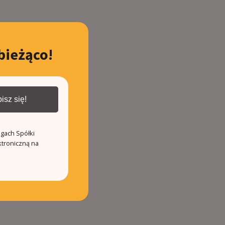
bieżąco!
isz się!
ugach Spółki
ktroniczną na