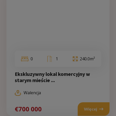
0
1
240.0m²
Ekskluzywny lokal komercyjny w
starym mieście ...
Walencja
€700 000
Więcej