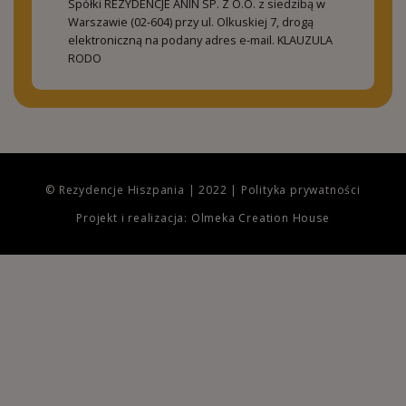
Spółki REZYDENCJE ANIN SP. Z O.O. z siedzibą w
Warszawie (02-604) przy ul. Olkuskiej 7, drogą
elektroniczną na podany adres e-mail.
KLAUZULA
RODO
© Rezydencje Hiszpania | 2022 |
Polityka prywatności
Projekt i realizacja: Olmeka Creation House