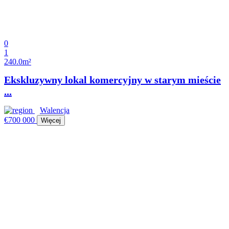
0
1
240.0m²
Ekskluzywny lokal komercyjny w starym mieście
...
Walencja
€700 000
Więcej