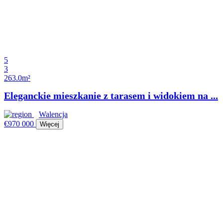
5
3
263.0m²
Eleganckie mieszkanie z tarasem i widokiem na ...
Walencja
€970 000
Więcej