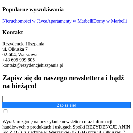
Popularne wyszukiwania
Nieruchomości w Jávea
Apartamenty w Marbelli
Domy w Marbelli
Kontakt
Rezydencje Hiszpania
ul. Olkuska 7
02-604, Warszawa
+48 605 999 605
kontakt@rezydencjehiszpania.pl
Zapisz się do naszego newslettera i bądź
na bieżąco!
Zapisz się!
Wyrażam zgodę na przesyłanie newslettera oraz informacji
handlowych o produktach i usługach Spółki REZYDENCJE ANIN
SP. Z O.O. z siedzibą w Warszawie (02-604) przy ul. Olkuskiej 7,