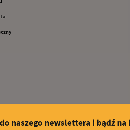
u
sta
eczny
 do naszego newslettera i bądź na 