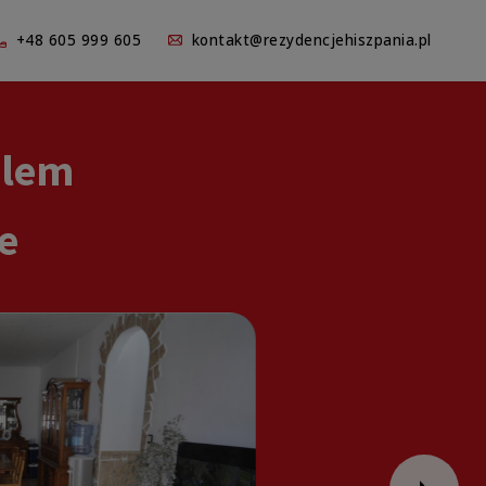
+48 605 999 605
kontakt@rezydencjehiszpania.pl
alem
e