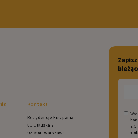
Zapisz
bieżąc
nia
Kontakt
Wyr
Rezydencje Hiszpania
han
ul. Olkuska 7
Z O.
ele
02-604, Warszawa