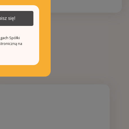
isz się!
ugach Spółki
ktroniczną na
3
0
263.0m²
1
240.0m²