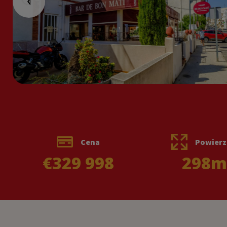
Cena
Powierz
€329 998
298
m