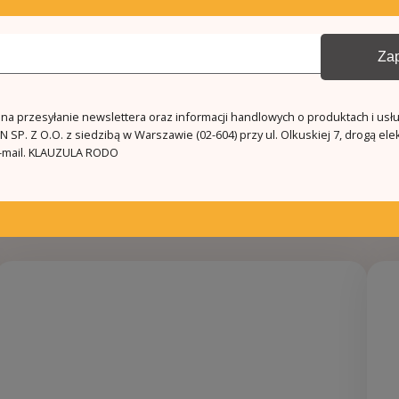
Zap
a przesyłanie newslettera oraz informacji handlowych o produktach i usł
 SP. Z O.O. z siedzibą w Warszawie (02-604) przy ul. Olkuskiej 7, drogą ele
mail.
KLAUZULA RODO
Podobne oferty
Więcej ofert w tym regionie
5