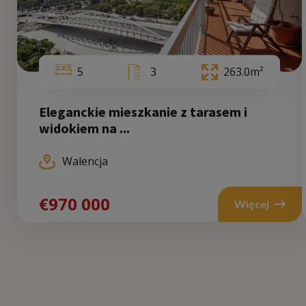
5
3
263.0m²
Eleganckie mieszkanie z tarasem i
widokiem na ...
Walencja
€970 000
Więcej