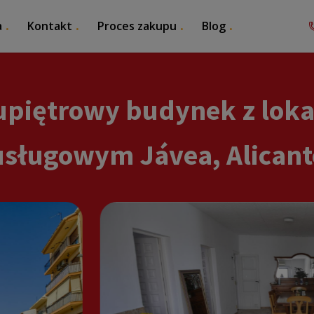
a
Kontakt
Proces zakupu
Blog
piętrowy budynek z lok
usługowym Jávea, Alicant