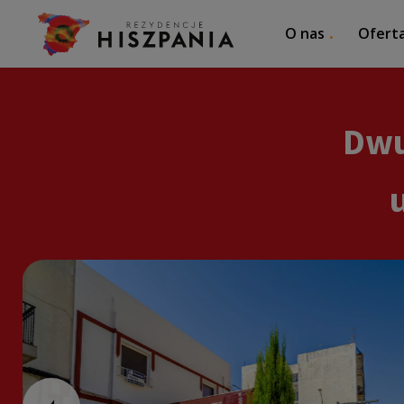
O nas
Ofert
Dwu