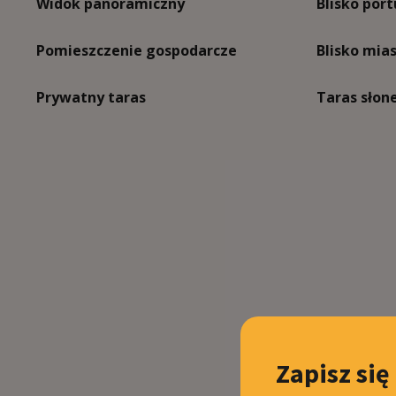
Widok panoramiczny
Blisko port
Pomieszczenie gospodarcze
Blisko mia
Prywatny taras
Taras słon
Zapisz się