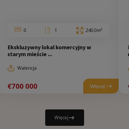
0
1
240.0m²
Ekskluzywny lokal komercyjny w
starym mieście ...
Walencja
Wal
€700 000
€
Więcej
€970
000
Więcej