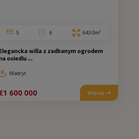
5
6
643.0m²
Elegancka willa z zadbanym ogrodem
Walencja
Ma
na osiedlu ...
Madryt
encja
700 000
€1 600 000
€1 6
Więcej
Więcej
Więcej