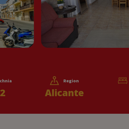
chnia
Region
2
Alicante