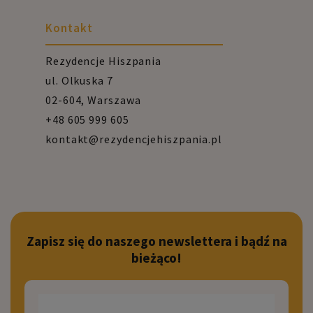
Kontakt
Rezydencje Hiszpania
ul. Olkuska 7
02-604, Warszawa
+48 605 999 605
kontakt@rezydencjehiszpania.pl
Zapisz się do naszego newslettera i bądź na
bieżąco!