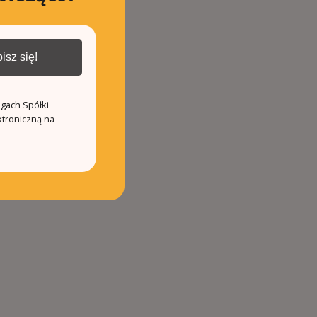
isz się!
ugach Spółki
ktroniczną na