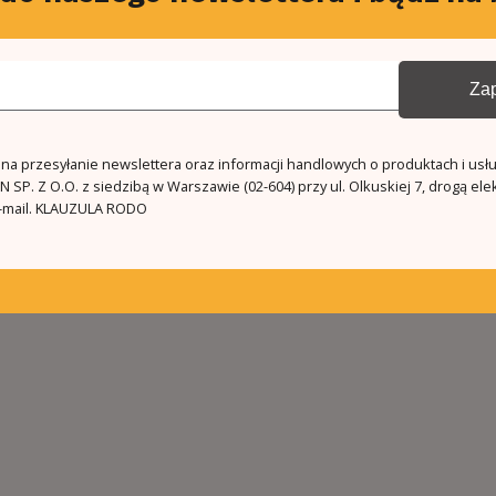
Zap
a przesyłanie newslettera oraz informacji handlowych o produktach i usł
 SP. Z O.O. z siedzibą w Warszawie (02-604) przy ul. Olkuskiej 7, drogą ele
mail.
KLAUZULA RODO