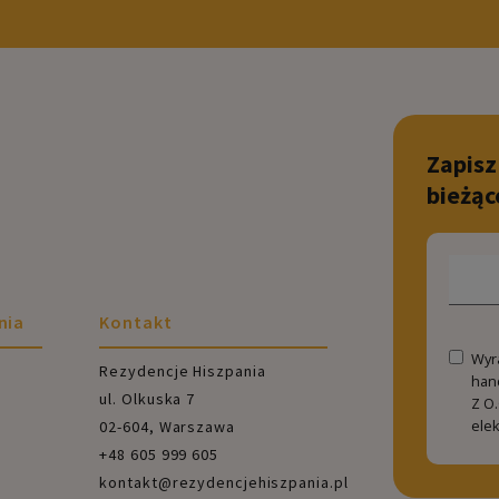
Zapisz
bieżąc
nia
Kontakt
Wyr
Rezydencje Hiszpania
han
ul. Olkuska 7
Z O.
ele
02-604, Warszawa
+48 605 999 605
kontakt@rezydencjehiszpania.pl