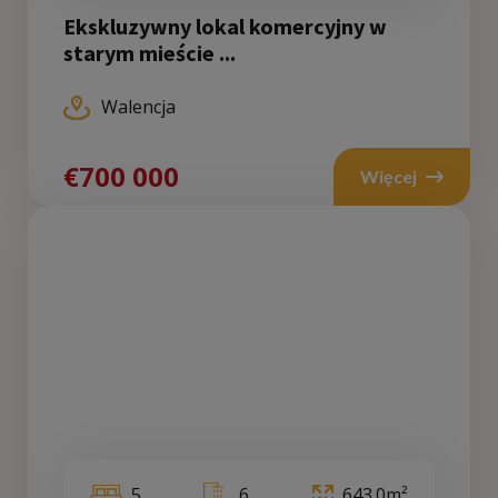
Ekskluzywny lokal komercyjny w
starym mieście ...
Walencja
€700 000
Więcej
5
6
643.0m²