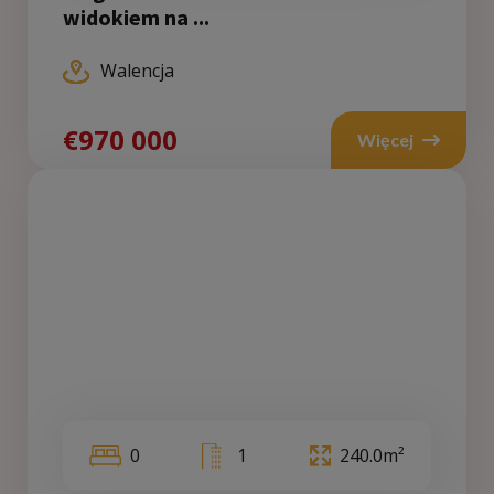
widokiem na ...
Walencja
€970 000
Więcej
0
1
240.0m²