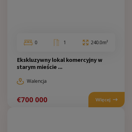
0
1
240.0m²
Ekskluzywny lokal komercyjny w
starym mieście ...
Walencja
€700 000
Więcej