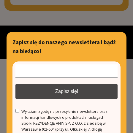
© Rezydencje Hiszpania | 2022 |
Polityka prywatności
Zapisz się do naszego newslettera i bądź
Projekt i realizacja: Olmeka Creation House
na bieżąco!
Zapisz się!
Wyrażam zgodę na przesyłanie newslettera oraz
informacji handlowych o produktach i usługach
Spółki REZYDENCJE ANIN SP. Z O.O. z siedzibą w
Warszawie (02-604) przy ul. Olkuskiej 7, drogą