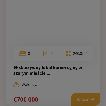
0
1
240.0m²
Ekskluzywny lokal komercyjny w
starym mieście ...
Walencja
€700 000
Więcej