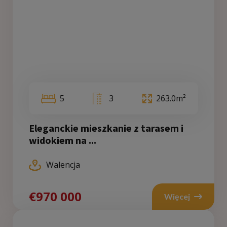
5
3
263.0m²
Eleganckie mieszkanie z tarasem i
widokiem na ...
Walencja
€970 000
Więcej