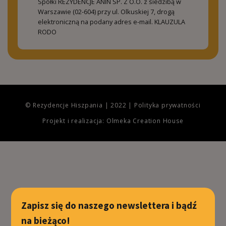
Spółki REZYDENCJE ANIN SP. Z O.O. z siedzibą w
Warszawie (02-604) przy ul. Olkuskiej 7, drogą
elektroniczną na podany adres e-mail.
KLAUZULA
RODO
© Rezydencje Hiszpania | 2022 |
Polityka prywatności
Projekt i realizacja: Olmeka Creation House
Zapisz się do naszego newslettera i bądź
na bieżąco!