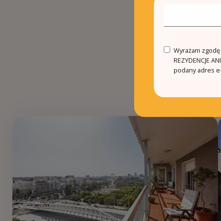
Wyrażam zgodę n
REZYDENCJE ANIN
podany adres e-