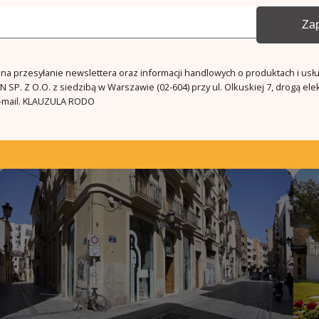
Zap
a przesyłanie newslettera oraz informacji handlowych o produktach i usł
Podobne oferty
 SP. Z O.O. z siedzibą w Warszawie (02-604) przy ul. Olkuskiej 7, drogą ele
mail.
KLAUZULA RODO
Więcej ofert w tym regionie
5