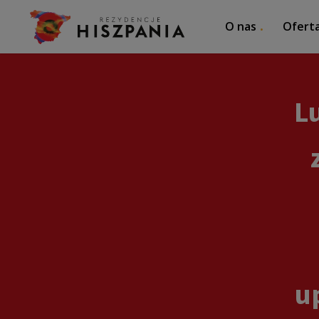
O nas
Ofert
L
u