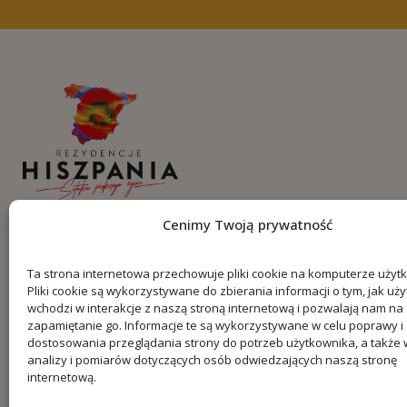
Cenimy Twoją prywatność
Skróty
Popularne wyszukiwa
Ta strona internetowa przechowuje pliki cookie na komputerze użyt
O nas
Pliki cookie są wykorzystywane do zbierania informacji o tym, jak uż
Nieruchomości w Jávea
Oferta
wchodzi w interakcje z naszą stroną internetową i pozwalają nam na
Apartamenty w Marbelli
Kontakt
zapamiętanie go. Informacje te są wykorzystywane w celu poprawy i
Domy w Marbelli
Proces zakupu
dostosowania przeglądania strony do potrzeb użytkownika, a także 
Blog
analizy i pomiarów dotyczących osób odwiedzających naszą stronę
internetową.