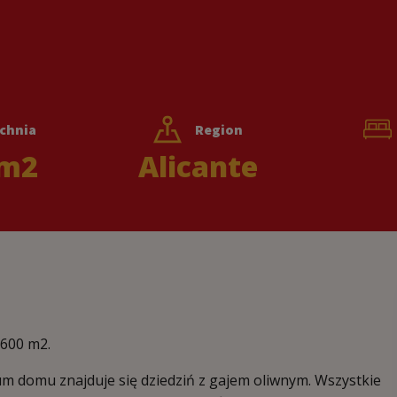
chnia
Region
m2
Alicante
600 m2.
rum domu znajduje się dziedziń z gajem oliwnym. Wszystkie