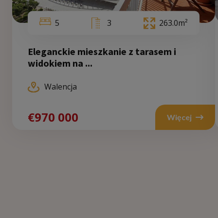
5
3
263.0m²
Eleganckie mieszkanie z tarasem i
widokiem na ...
Walencja
€970 000
Więcej