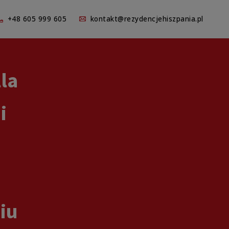
+48 605 999 605
kontakt@rezydencjehiszpania.pl
la
i
iu