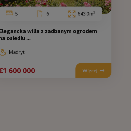
5
6
643.0m²
Elegancka willa z zadbanym ogrodem
na osiedlu ...
Wale
Madryt
encja
€700
€1 600 000
Więcej
000
Więcej