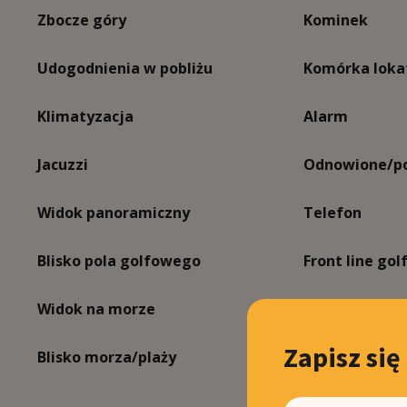
Zbocze góry
Kominek
Udogodnienia w pobliżu
Komórka loka
Klimatyzacja
Alarm
Jacuzzi
Odnowione/po
Widok panoramiczny
Telefon
Blisko pola golfowego
Front line gol
Widok na morze
Satellite TV
Zapisz się
Blisko morza/plaży
Barbecue