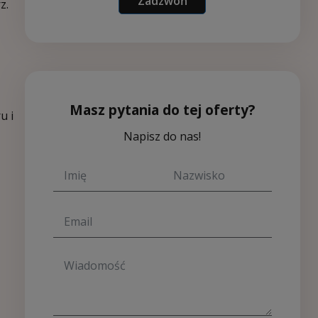
Zadzwoń
z.
Masz pytania do tej oferty?
u i
Napisz do nas!