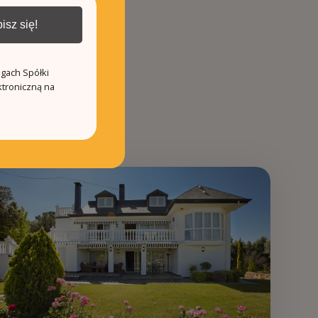
isz się!
ugach Spółki
ktroniczną na
3
263.0m²
0