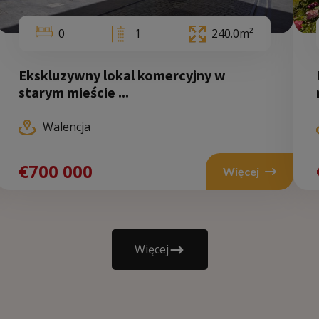
0
1
240.0m²
Ekskluzywny lokal komercyjny w
starym mieście ...
Walencja
Wal
€700 000
Więcej
€970
000
Więcej