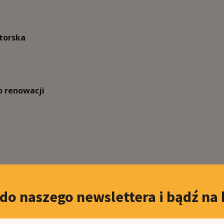
torska
 renowacji
f
 do naszego newslettera i bądź na 