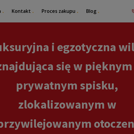
a
Kontakt
Proces zakupu
Blog
uksuryjna i egzotyczna wil
znajdująca się w pięknym 
prywatnym spisku,
zlokalizowanym w
przywilejowanym otoczen