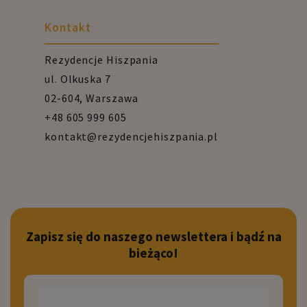
Kontakt
Rezydencje Hiszpania
ul. Olkuska 7
02-604, Warszawa
+48 605 999 605
kontakt@rezydencjehiszpania.pl
Zapisz się do naszego newslettera i bądź na
bieżąco!