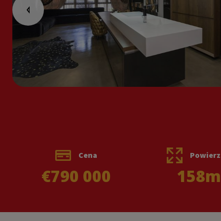
Cena
Powierz
€790 000
158
m