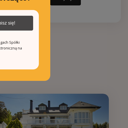
isz się!
ugach Spółki
ktroniczną na
0