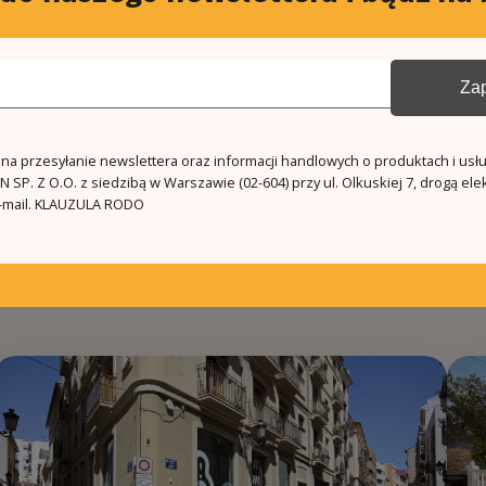
Zap
a przesyłanie newslettera oraz informacji handlowych o produktach i usł
 SP. Z O.O. z siedzibą w Warszawie (02-604) przy ul. Olkuskiej 7, drogą ele
mail.
KLAUZULA RODO
Podobne oferty
Więcej ofert w tym regionie
5
3
263.0m²