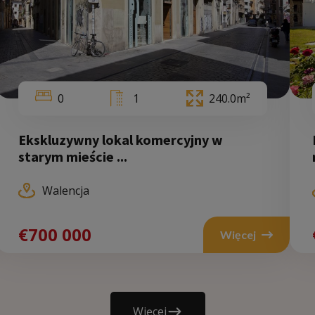
0
1
240.0m²
Ekskluzywny lokal komercyjny w
Walencja
starym mieście ...
Walencja
70 000
€700 000
Więcej
Więcej
Więcej