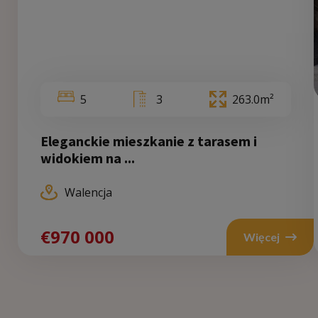
5
3
263.0m²
Eleganckie mieszkanie z tarasem i
widokiem na ...
Walencja
€970 000
€9
Więcej