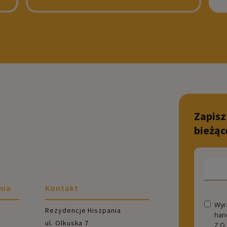
Zapisz
bieżąc
nia
Kontakt
Wyr
Rezydencje Hiszpania
han
ul. Olkuska 7
Z O.