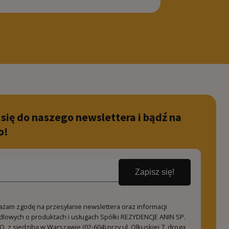
 się do naszego newslettera i bądź na
o!
Zapisz się!
ażam zgodę na przesyłanie newslettera oraz informacji
dlowych o produktach i usługach Spółki REZYDENCJE ANIN SP.
O. z siedzibą w Warszawie (02-604) przy ul. Olkuskiej 7, drogą