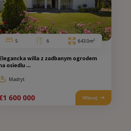
5
6
643.0m²
Elegancka willa z zadbanym ogrodem
na osiedlu ...
Wale
Madryt
€700
€1 600 000
Więcej
000