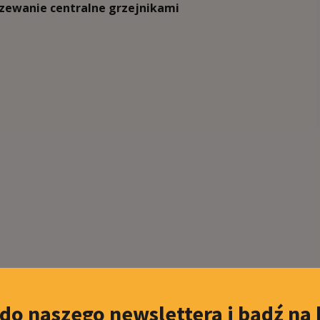
zewanie centralne grzejnikami
 do naszego newslettera i bądź na 