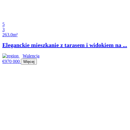
5
3
263.0m²
Eleganckie mieszkanie z tarasem i widokiem na ...
Walencja
€970 000
Więcej