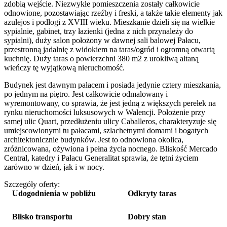
zdobią wejście. Niezwykłe pomieszczenia zostały całkowicie
odnowione, pozostawiając rzeźby i freski, a także takie elementy jak
azulejos i podłogi z XVIII wieku. Mieszkanie dzieli się na wielkie
sypialnie, gabinet, trzy łazienki (jedna z nich przynależy do
sypialni), duży salon położony w dawnej sali balowej Pałacu,
przestronną jadalnię z widokiem na taras/ogród i ogromną otwartą
kuchnię. Duży taras o powierzchni 380 m2 z urokliwą altaną
wieńczy tę wyjątkową nieruchomość.
Budynek jest dawnym pałacem i posiada jedynie cztery mieszkania,
po jednym na piętro. Jest całkowicie odmalowany i
wyremontowany, co sprawia, że jest jedną z większych perełek na
rynku nieruchomości luksusowych w Walencji. Położenie przy
samej ulic Quart, przedłużeniu ulicy Caballeros, charakteryzuje się
umiejscowionymi tu pałacami, szlachetnymi domami i bogatych
architektonicznie budynków. Jest to odnowiona okolica,
zróżnicowana, ożywiona i pełna życia nocnego. Bliskość Mercado
Central, katedry i Pałacu Generalitat sprawia, że tętni życiem
zarówno w dzień, jak i w nocy.
Szczegóły oferty:
Udogodnienia w pobliżu
Odkryty taras
Blisko transportu
Dobry stan