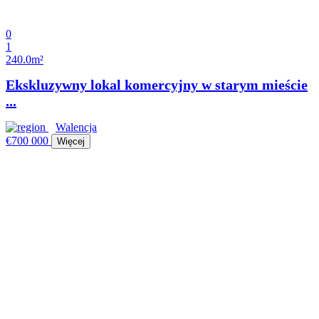
0
1
240.0m²
Ekskluzywny lokal komercyjny w starym mieście
...
Walencja
€700 000
Więcej