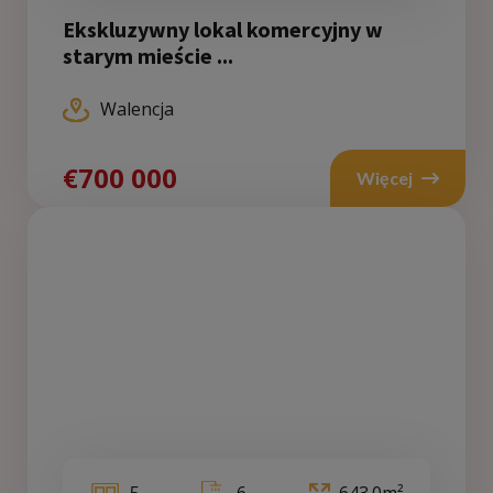
Ekskluzywny lokal komercyjny w
starym mieście ...
Walencja
€700 000
Więcej
5
6
643.0m²