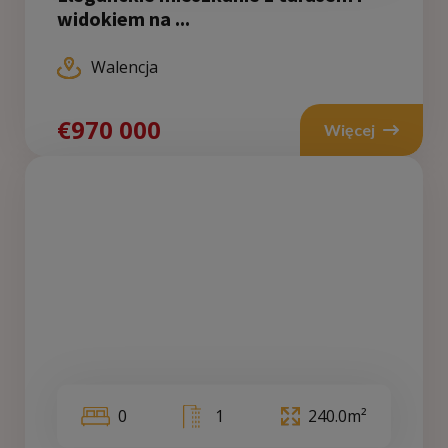
widokiem na ...
Walencja
€970 000
Więcej
0
1
240.0m²