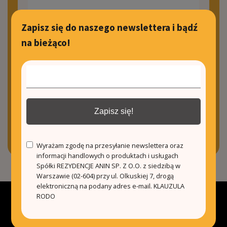
Zapisz się do naszego newslettera i bądź
na bieżąco!
Zapisz się!
Wyrażam zgodę na przesyłanie newslettera oraz
informacji handlowych o produktach i usługach
Spółki REZYDENCJE ANIN SP. Z O.O. z siedzibą w
Warszawie (02-604) przy ul. Olkuskiej 7, drogą
Zapisz się!
elektroniczną na podany adres e-mail.
KLAUZULA
RODO
Wyrażam zgodę na przesyłanie newslettera oraz
informacji handlowych o produktach i usługach
Spółki REZYDENCJE ANIN SP. Z O.O. z siedzibą w
Warszawie (02-604) przy ul. Olkuskiej 7, drogą
elektroniczną na podany adres e-mail.
KLAUZULA
RODO
© Rezydencje Hiszpania | 2022 |
Polityka prywatności
Projekt i realizacja: Olmeka Creation House