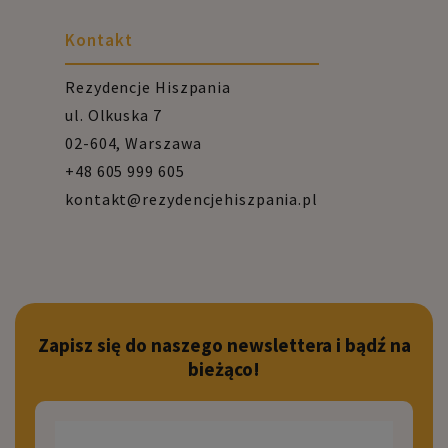
Kontakt
Rezydencje Hiszpania
ul. Olkuska 7
02-604, Warszawa
+48 605 999 605
kontakt@rezydencjehiszpania.pl
Zapisz się do naszego newslettera i bądź na
bieżąco!