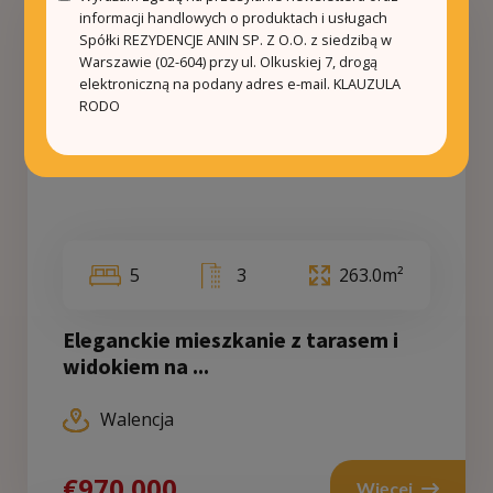
informacji handlowych o produktach i usługach
Spółki REZYDENCJE ANIN SP. Z O.O. z siedzibą w
Warszawie (02-604) przy ul. Olkuskiej 7, drogą
elektroniczną na podany adres e-mail.
KLAUZULA
RODO
5
3
263.0m²
Eleganckie mieszkanie z tarasem i
widokiem na ...
Walencja
€970 000
Więcej