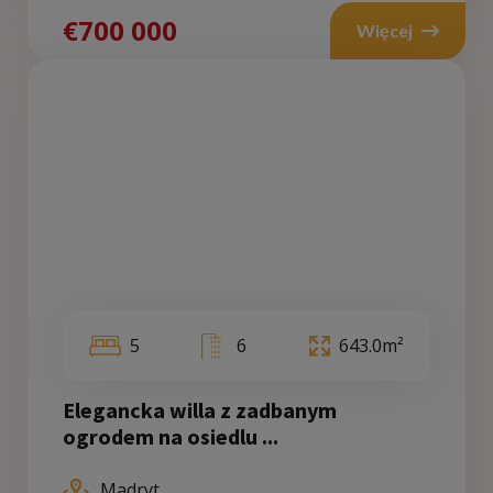
€700 000
Więcej
5
6
643.0m²
Elegancka willa z zadbanym
ogrodem na osiedlu ...
Madryt