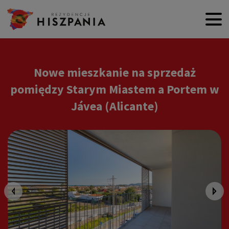
Nowe mieszkanie na sprzedaż
pomiędzy Starym Miastem a Portem w
Jávea (Alicante)