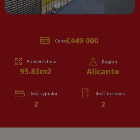
€449 000
Cena
Powierzchnia
Region
95.83
m2
Alicante
Ilość sypialni
Ilość łazienek
2
2