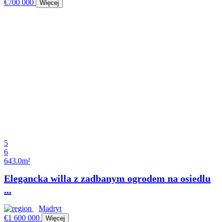
€700 000
Więcej
5
6
643.0m²
Elegancka willa z zadbanym ogrodem na osiedlu
...
Madryt
€1 600 000
Więcej