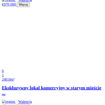
€970 000
Więcej
0
1
240.0m²
Ekskluzywny lokal komercyjny w starym mieście
...
Walencja