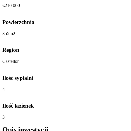
€210 000
Powierzchnia
355
m2
Region
Castellon
Ilość sypialni
4
Ilość łazienek
3
Opis inwestycji