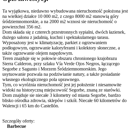
Ta wyjątkowa, niedawno wybudowana nieruchomość położona jest
na wielkiej działce 10 000 m2, z czego 8000 m2 stanowią góry
śródziemnomorskie, a na 2000 m2 wznosi sie nieruchomość o
powierzchni 356 m2.
Dom składa się z czterech przestronnych sypialni, dwóch łazienek,
dużego salonu z jadalnią, kuchni i spektakularnego tarasu.
Wyposażony jest w klimatyzację, parkiet z ogrzewaniem
podłogowym, ogrzewanie kaloryferami i kolektory słoneczne, a
także ogrzewanie olejem napędowym.
Teren znajduje się w połowie obszaru chronionego krajobrazu
Sierra Calderon, przy szlaku Vía Verde Ojos Negros, łączącego
Segorbe z Sagunto i Morzem Śródziemnomorskim. Jego
usytuowanie pozwala na podziwianie natury, a także posiadanie
własnego ekologicznego pola uprawnego.
Tym, co wyróżnia nieruchomość jest jej położenie i niesamowite
widoki na historyczną miejscowość Segorbe, znaną ze starówki.
Dom znajduje sie niecałe 3 kilometry od miasta Segorbe, bardzo
blisko ośrodka zdrowia, sklepów i szkół. Niecałe 60 kilometrów do
Walencji i 65 km do Castellón.
Szczegóły oferty:
Barbecue