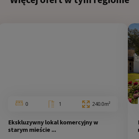
5
3
263.0m²
0
1
240.0m²
Ekskluzywny lokal komercyjny w
Walencja
starym mieście ...