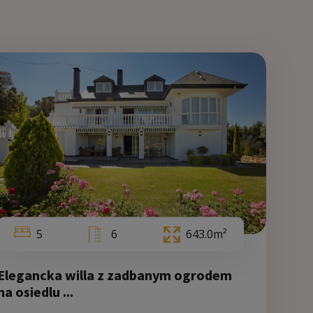
0
1
240.0m²
5
6
643.0m²
Elegancka willa z zadbanym ogrodem
Walencja
na osiedlu ...