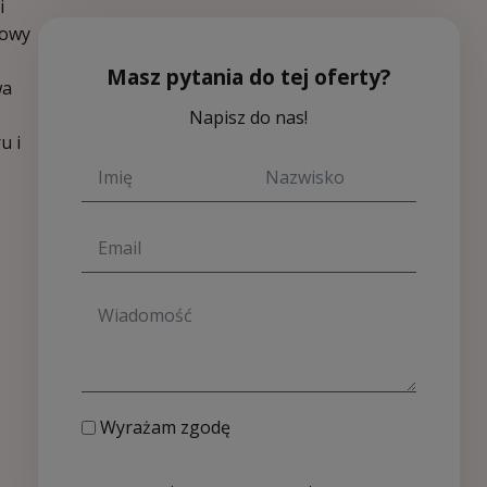
i
kowy
Masz pytania do tej oferty?
wa
Napisz do nas!
u i
Wyrażam zgodę