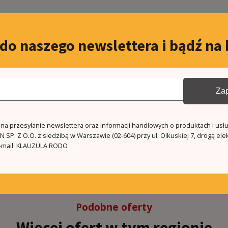
 do naszego newslettera i bądź na 
 optic
Zap
a przesyłanie newslettera oraz informacji handlowych o produktach i usł
 SP. Z O.O. z siedzibą w Warszawie (02-604) przy ul. Olkuskiej 7, drogą ele
mail.
KLAUZULA RODO
Podobne oferty
Więcej ofert w tym regionie