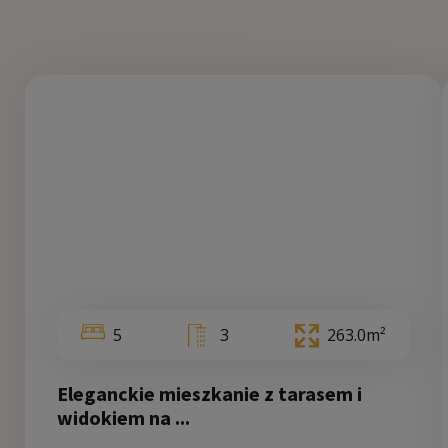
5
3
263.0m²
Eleganckie mieszkanie z tarasem i
widokiem na ...