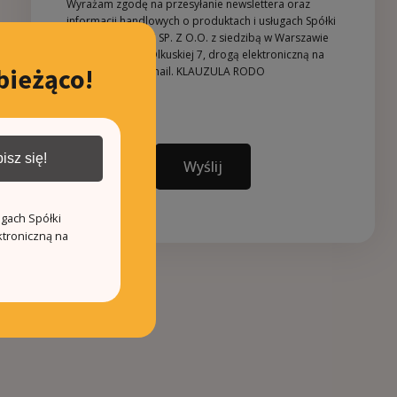
Wyrażam zgodę na przesyłanie newslettera oraz
informacji handlowych o produktach i usługach Spółki
REZYDENCJE ANIN SP. Z O.O. z siedzibą w Warszawie
(02-604) przy ul. Olkuskiej 7, drogą elektroniczną na
bieżąco!
podany adres e-mail.
KLAUZULA RODO
isz się!
Wyślij
ugach Spółki
ktroniczną na