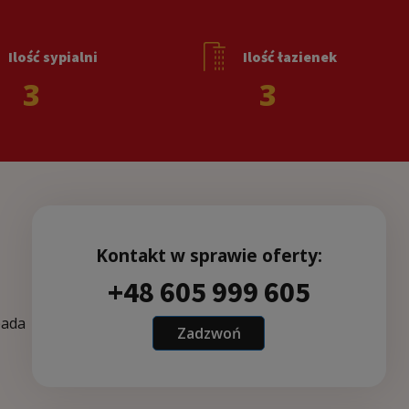
Ilość sypialni
Ilość łazienek
3
3
Kontakt w sprawie oferty:
+48 605 999 605
pada
Zadzwoń