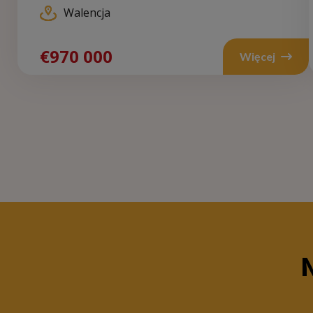
Walencja
€970 000
€9
Więcej
N