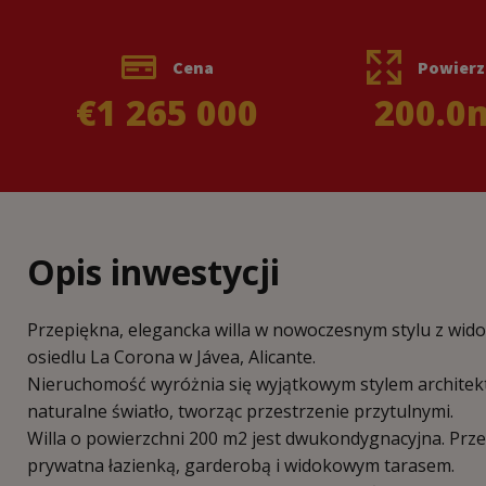
Cena
Powierz
€1 265 000
200.0
Opis inwestycji
Przepiękna, elegancka willa w nowoczesnym stylu z wid
osiedlu La Corona w Jávea, Alicante.
Nieruchomość wyróżnia się wyjątkowym stylem architekt
naturalne światło, tworząc przestrzenie przytulnymi.
Willa o powierzchni 200 m2 jest dwukondygnacyjna. Prze
prywatna łazienką, garderobą i widokowym tarasem.