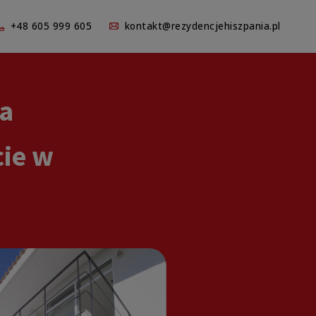
+48 605 999 605
kontakt@rezydencjehiszpania.pl
a
cie w