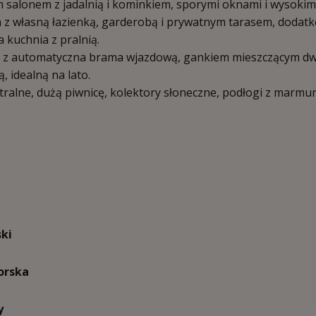
m salonem z jadalnią i kominkiem, sporymi oknami i wysokim
a z własną łazienką, garderobą i prywatnym tarasem, dodat
 kuchnia z pralnią.
na, z automatyczna brama wjazdową, gankiem mieszczącym d
 idealną na lato.
alne, dużą piwnicę, kolektory słoneczne, podłogi z marmur
ski
orska
y