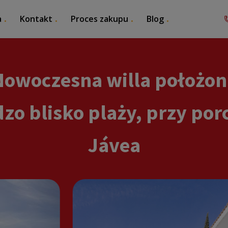
a
Kontakt
Proces zakupu
Blog
Nowoczesna willa położon
zo blisko plaży, przy por
Jávea