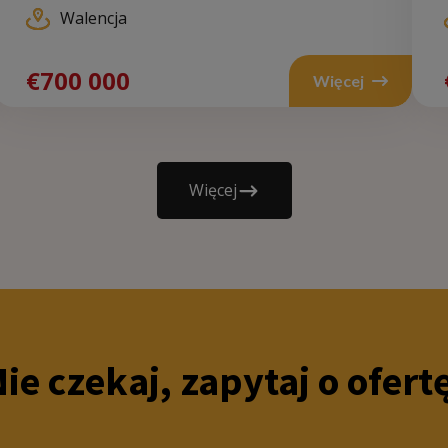
Walencja
70 000
€700 000
€
Więcej
Więcej
Więcej
ie czekaj, zapytaj o ofert