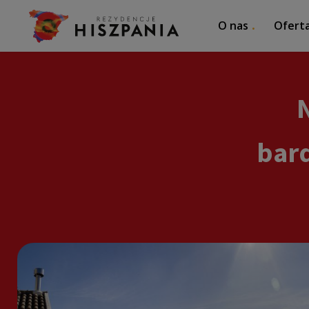
O nas
Ofert
bard