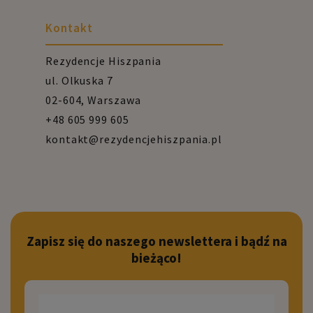
Kontakt
Rezydencje Hiszpania
ul. Olkuska 7
02-604, Warszawa
+48 605 999 605
kontakt@rezydencjehiszpania.pl
Zapisz się do naszego newslettera i bądź na
bieżąco!