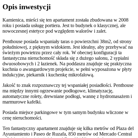
Opis inwestycji
Kamienica, mieści się ten apartament została zbudowana w 2008
roku i posiada usługę portiera. Jest to budynek o klasycznej, ale
nowoczesnej estetyce pod względem walorów i zalet.
Penthouse posiada wspaniały taras o powierzchni 38m2, od strony
południowej, z pięknym widokiem. Jest idealny, aby przebywać na
świeżym powietrzu przez cały rok. W obecnej konfiguracji ta
fantastyczna nieruchomość składa się z dużego salonu, 2 sypialni
dwuosobowych i 2 łazienek. Na poddaszu znajduje się praktyczna
kuchnia o awangardowym projekcie, w pełni wyposażona w płyty
indukcyjne, piekarnik i kuchenkę mikrofalową.
Jakość to znak rozpoznawczy tej wspaniałej posiadłości. Penthouse
ma między innymi ogrzewanie podłogowe, klimatyzację,
automatyczne rolety, drewniane podłogi, wannę z hydromasażem i
marmurowe kafelki.
Posiada miejsce parkingowe w tym samym budynku wliczone w
cenę nieruchomości.
Ten fantastyczny apartament znajduje się kilka metrów od Plaza del
Ayuntamiento i Paseo de Ruzafa, 850 metrów od Mercado Central