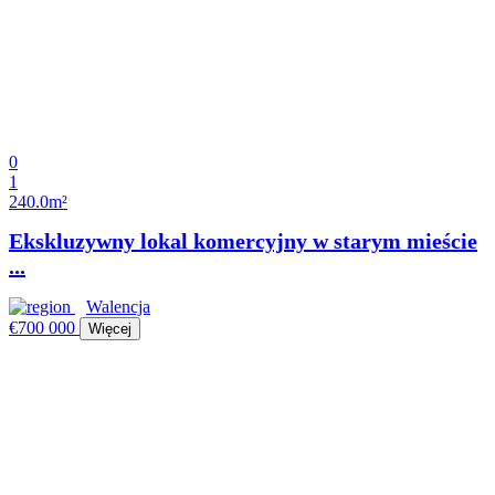
0
1
240.0m²
Ekskluzywny lokal komercyjny w starym mieście
...
Walencja
€700 000
Więcej