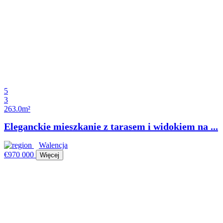
5
3
263.0m²
Eleganckie mieszkanie z tarasem i widokiem na ...
Walencja
€970 000
Więcej