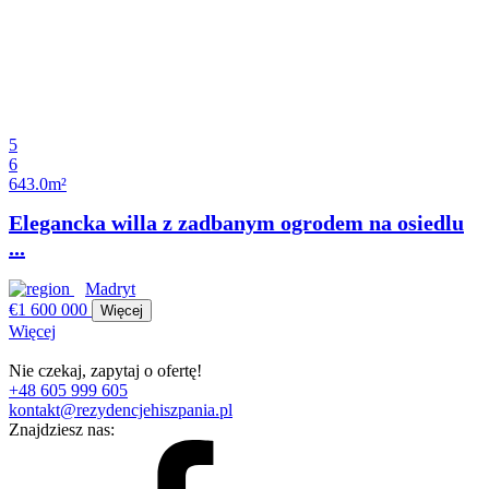
5
6
643.0m²
Elegancka willa z zadbanym ogrodem na osiedlu
...
Madryt
€1 600 000
Więcej
Więcej
Nie czekaj, zapytaj o ofertę!
+48 605 999 605
kontakt@rezydencjehiszpania.pl
Znajdziesz nas: