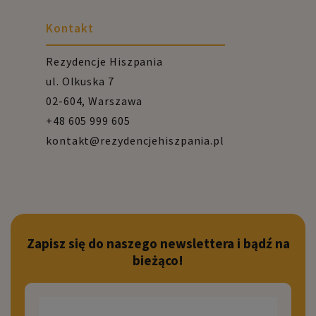
Kontakt
Rezydencje Hiszpania
ul. Olkuska 7
02-604, Warszawa
+48 605 999 605
kontakt@rezydencjehiszpania.pl
Zapisz się do naszego newslettera i bądź na
bieżąco!