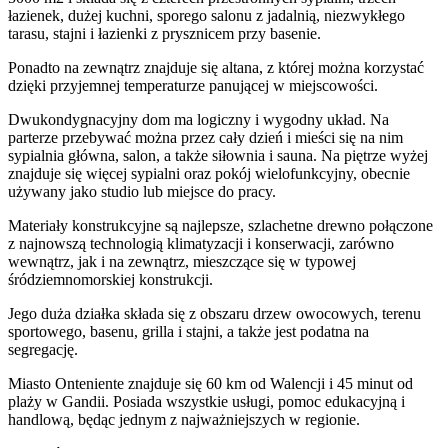
łazienek, dużej kuchni, sporego salonu z jadalnią, niezwykłego
tarasu, stajni i łazienki z prysznicem przy basenie.
Ponadto na zewnątrz znajduje się altana, z której można korzystać
dzięki przyjemnej temperaturze panującej w miejscowości.
Dwukondygnacyjny dom ma logiczny i wygodny układ. Na
parterze przebywać można przez cały dzień i mieści się na nim
sypialnia główna, salon, a także siłownia i sauna. Na piętrze wyżej
znajduje się więcej sypialni oraz pokój wielofunkcyjny, obecnie
używany jako studio lub miejsce do pracy.
Materiały konstrukcyjne są najlepsze, szlachetne drewno połączone
z najnowszą technologią klimatyzacji i konserwacji, zarówno
wewnątrz, jak i na zewnątrz, mieszczące się w typowej
śródziemnomorskiej konstrukcji.
Jego duża działka składa się z obszaru drzew owocowych, terenu
sportowego, basenu, grilla i stajni, a także jest podatna na
segregację.
Miasto Onteniente znajduje się 60 km od Walencji i 45 minut od
plaży w Gandii. Posiada wszystkie usługi, pomoc edukacyjną i
handlową, będąc jednym z najważniejszych w regionie.