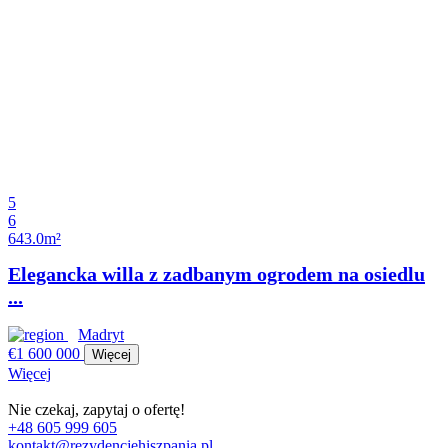
5
6
643.0m²
Elegancka willa z zadbanym ogrodem na osiedlu
...
Madryt
€1 600 000
Więcej
Więcej
Nie czekaj, zapytaj o ofertę!
+48 605 999 605
kontakt@rezydencjehiszpania.pl