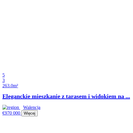
5
3
263.0m²
Eleganckie mieszkanie z tarasem i widokiem na ...
Walencja
€970 000
Więcej