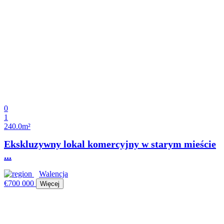
0
1
240.0m²
Ekskluzywny lokal komercyjny w starym mieście
...
Walencja
€700 000
Więcej