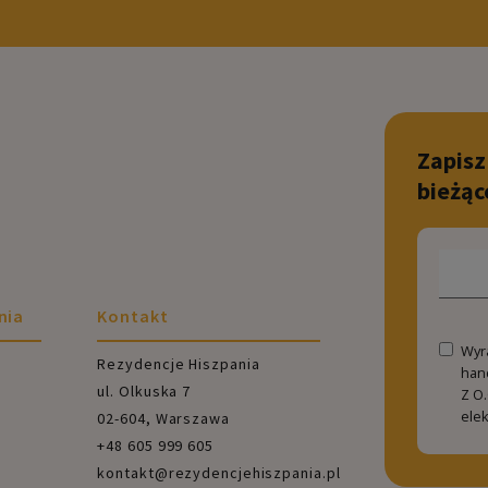
Zapisz
bieżąc
nia
Kontakt
Wyr
Rezydencje Hiszpania
han
ul. Olkuska 7
Z O.
ele
02-604, Warszawa
+48 605 999 605
kontakt@rezydencjehiszpania.pl