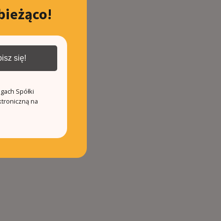
bieżąco!
isz się!
ugach Spółki
ktroniczną na