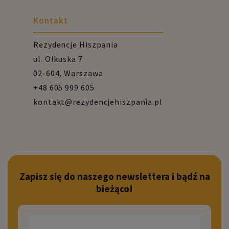
Kontakt
Rezydencje Hiszpania
ul. Olkuska 7
02-604, Warszawa
+48 605 999 605
kontakt@rezydencjehiszpania.pl
Zapisz się do naszego newslettera i bądź na
bieżąco!