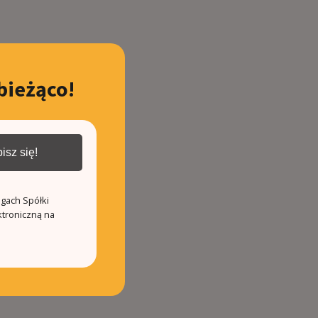
bieżąco!
isz się!
ugach Spółki
ktroniczną na