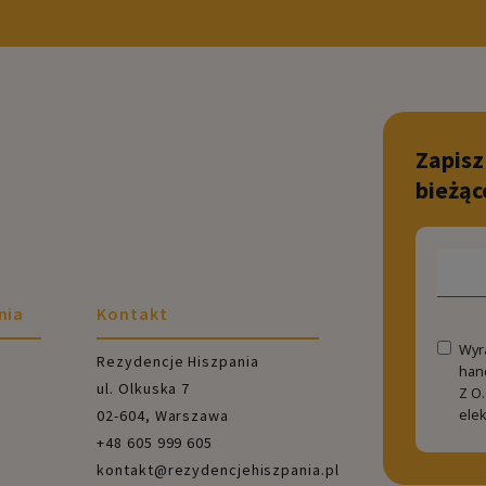
Zapisz
bieżąc
nia
Kontakt
Wyr
Rezydencje Hiszpania
han
ul. Olkuska 7
Z O.
ele
02-604, Warszawa
+48 605 999 605
kontakt@rezydencjehiszpania.pl