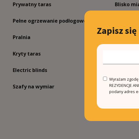
Prywatny taras
Blisko mi
Pełne ogrzewanie podłogowe
Blisko po
Zapisz się
Pralnia
Blisko sz
Kryty taras
Porcelain
Electric blinds
Aerother
Wyrażam zgodę n
REZYDENCJE ANIN
Szafy na wymiar
podany adres e-