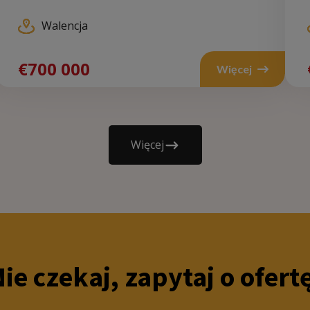
Walencja
Wal
€700 000
€
Więcej
€970
000
Więcej
ie czekaj, zapytaj o ofert