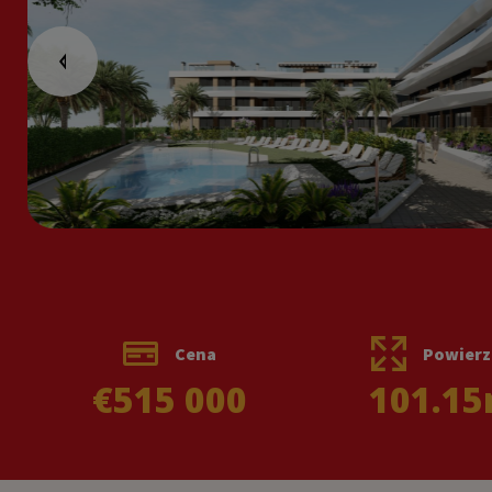
Cena
Powierz
€515 000
101.15