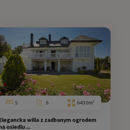
3
0
263.0m²
1
240.0m²
5
6
643.0m²
Elegancka willa z zadbanym ogrodem
Walencja
na osiedlu ...