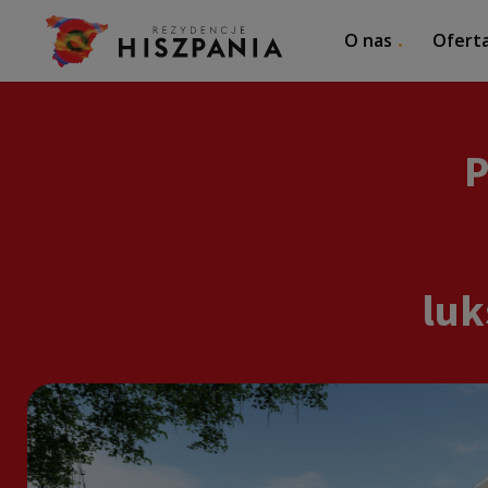
O nas
Ofert
P
luk