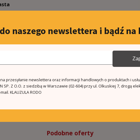
asta
rtu
 do naszego newslettera i bądź na 
koły
 floors
Zap
mics
a przesyłanie newslettera oraz informacji handlowych o produktach i usł
 SP. Z O.O. z siedzibą w Warszawie (02-604) przy ul. Olkuskiej 7, drogą ele
mail.
KLAUZULA RODO
Podobne oferty