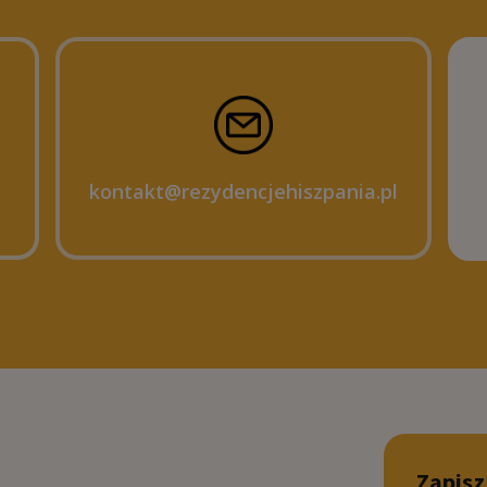
kontakt@rezydencjehiszpania.pl
Zapisz