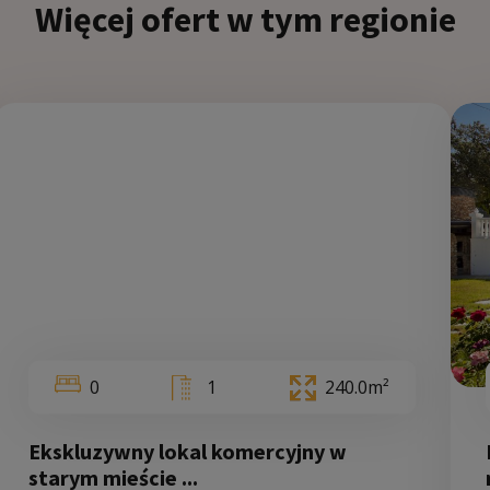
Więcej ofert w tym regionie
5
0
1
240.0m²
Ekskluzywny lokal komercyjny w
starym mieście ...