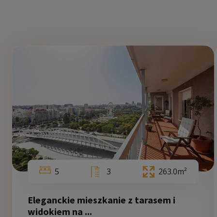
5
3
263.0m²
Eleganckie mieszkanie z tarasem i
widokiem na ...