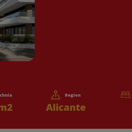
chnia
Region
m2
Alicante