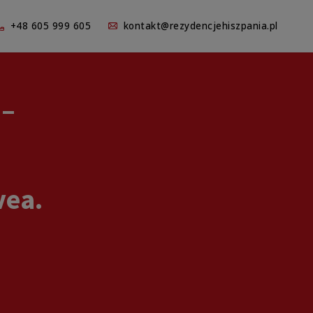
+48 605 999 605
kontakt@rezydencjehiszpania.pl
 –
vea.