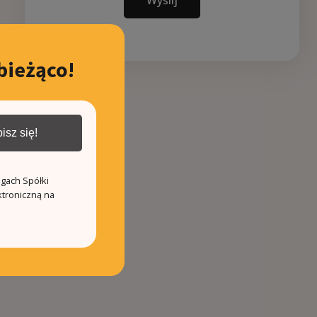
Wyślij
bieżąco!
isz się!
ugach Spółki
ktroniczną na