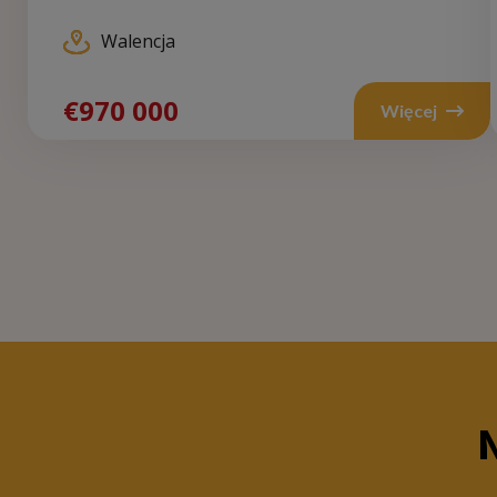
Walencja
€970 000
Więcej
N