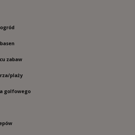
 ogród
 basen
acu zabaw
rza/plaży
la golfowego
lepów