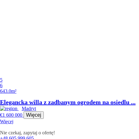
5
6
643.0m²
Elegancka willa z zadbanym ogrodem na osiedlu ...
Madryt
€1 600 000
Więcej
Więcej
Nie czekaj, zapytaj o ofertę!
+48 605 999 605