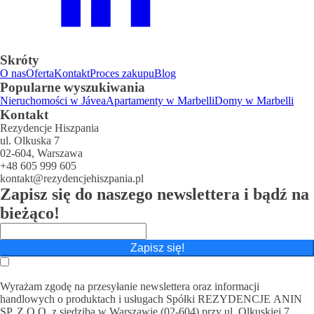
Skróty
O nas
Oferta
Kontakt
Proces zakupu
Blog
Popularne wyszukiwania
Nieruchomości w Jávea
Apartamenty w Marbelli
Domy w Marbelli
Kontakt
Rezydencje Hiszpania
ul. Olkuska 7
02-604, Warszawa
+48 605 999 605
kontakt@rezydencjehiszpania.pl
Zapisz się do naszego newslettera i bądź na
bieżąco!
Zapisz się!
Wyrażam zgodę na przesyłanie newslettera oraz informacji
handlowych o produktach i usługach Spółki REZYDENCJE ANIN
SP. Z O.O. z siedzibą w Warszawie (02-604) przy ul. Olkuskiej 7,