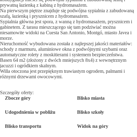
prywatną łazienką z kabiną z hydromasażem.
Na pierwszym piętrze znajduje się podwójna sypialnia z zabudowaną
szafą, łazienką i prysznicem z hydromasażem.
Sypialnia główna jest spora, z wanną z hydromasażem, prysznicem i
gabinetem. Z tarasu mieszczącego się tam podziwiać można
niesamowite widoki na Cuesta San Antonio, Montgó, miasto Javea i
morze.
Nieruchomość wybudowana została z najlepszej jakości materiałów:
schody z marmuru, aluminiowe okna z podwójnymi szybami oraz
automatyczne rolety z moskitierami i systemem bezpieczeństwa.
Basen 64 m2 (złożony z dwóch mniejszych 8x4) z wewnętrznym
jacuzzi i ogródkiem skalnym.
Willa otoczona jest przepięknym trawiastym ogrodem, palmami i
różnymi drzewami owocowymi.
Szczegóły oferty:
Zbocze góry
Blisko miasta
Udogodnienia w pobliżu
Blisko szkoły
Blisko transportu
Widok na góry