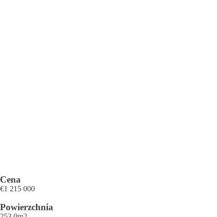
Cena
€1 215 000
Powierzchnia
253.0
m2