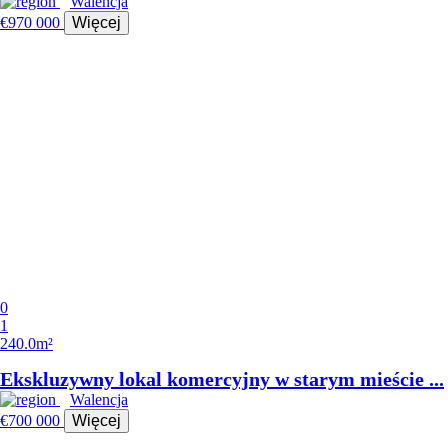
Walencja
€970 000
Więcej
0
1
240.0m²
Ekskluzywny lokal komercyjny w starym mieście ...
Walencja
€700 000
Więcej