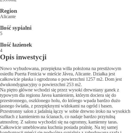
Region
Alicante
Ilość sypialni
5
Ilość łazienek
4
Opis inwestycji
Nowo wybudowana, przepiękna willa położona na prestiżowym
osiedlu Puerta Fenicia w mieście Jávea, Alicante. Działka jest
całkowicie płaska i ogrodzona o powierzchni 1257 m2. Dom jest
dwukondygnacyjny o powierzchni 253 m2.
Na piętro główne wchodzi się przez wysoki drewniany ganek z
typowym dla regionu Javea kamieniem, którym dociera się do
przestronnego, oszklonego holu, do którego wpada bardzo dużo
jasnego światła, z przepięknymi widokami na ogród i basen.
Przestronny salon z jadalnią łączy w sobie drewno iroko na wysokich
sufitach z kamieniem na ścianach, co nadaje bardzo przytulną
atmosferę. Z salonu wychodzi się na ogromny, kamienny taras.
Całkowicie umeblowana kuchnia posiada pralnię. Na tej samej
kondygnacji mieści się podwójna sypialnia z zabudowaną szafą i