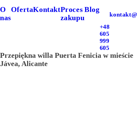
O
Oferta
Kontakt
Proces
Blog
kontakt@
nas
zakupu
+48
605
999
605
Przepiękna willa Puerta Fenicia w mieście
Jávea, Alicante