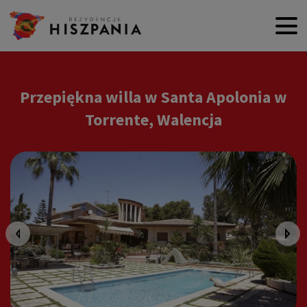
Przepiękna willa w Santa Apolonia w
Torrente, Walencja