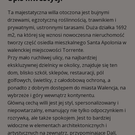
Ta majestatyczna willa otoczona jest bujnymi
drzewami, egzotyczną roślinnością, trawnikiem i
prywatnymi, ustronnymi tarasami. Duża działka 1692
m2, na której się wznosi nowoczesna nieruchomość
tworzy część osiedla mieszkalnego Santa Apolonia w
walenckiej miejscowości Torrente.
Przy mało ruchliwej ulicy, na najbardziej
ekskluzywnej dzielnicy w okolicy, znajduje się ten
dom, blisko szkół, sklepów, restauracji, pól
golfowych, świetlicy, z całodobową ochroną, a
ponadto z dobrym dostępem do miasta Walencja, na
wybrzeże i góry wewnątrz kontynentu.
Główną cechą willi jest jej styl, spersonalizowany i
niepowtarzalny, emanujący nie tylko odpoczynkiem i
rozrywką, ale także spokojem. Jest to bardziej
widoczne w elementach architektonicznych i
artystycznych na zewnątrz, przypominające Dalí,