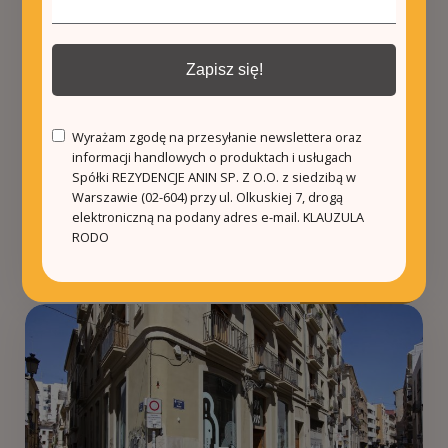
Zapisz się!
5
3
263.0m²
Wyrażam zgodę na przesyłanie newslettera oraz
Eleganckie mieszkanie z tarasem i
informacji handlowych o produktach i usługach
widokiem na ...
Spółki REZYDENCJE ANIN SP. Z O.O. z siedzibą w
Warszawie (02-604) przy ul. Olkuskiej 7, drogą
Walencja
elektroniczną na podany adres e-mail.
KLAUZULA
RODO
€970 000
Więcej