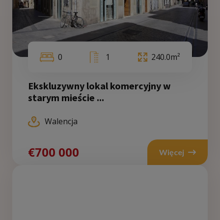
0
1
240.0m²
Ekskluzywny lokal komercyjny w
starym mieście ...
Walencja
€700 000
Więcej