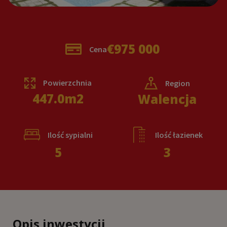
€975 000
Cena
Powierzchnia
Region
447.0
m2
Walencja
Ilość sypialni
Ilość łazienek
5
3
Opis inwestycji