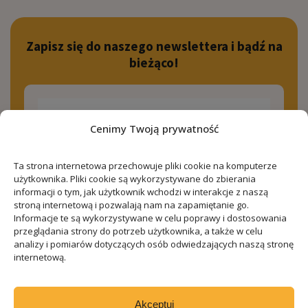
Zapisz się do naszego newslettera i bądź na
bieżąco!
Cenimy Twoją prywatność
Zapisz się!
Ta strona internetowa przechowuje pliki cookie na komputerze
użytkownika. Pliki cookie są wykorzystywane do zbierania
informacji o tym, jak użytkownik wchodzi w interakcje z naszą
stroną internetową i pozwalają nam na zapamiętanie go.
Wyrażam zgodę na przesyłanie newslettera oraz
Informacje te są wykorzystywane w celu poprawy i dostosowania
informacji handlowych o produktach i usługach
przeglądania strony do potrzeb użytkownika, a także w celu
Spółki REZYDENCJE ANIN SP. Z O.O. z siedzibą w
analizy i pomiarów dotyczących osób odwiedzających naszą stronę
Warszawie (02-604) przy ul. Olkuskiej 7, drogą
internetową.
elektroniczną na podany adres e-mail.
KLAUZULA
RODO
Akceptuj