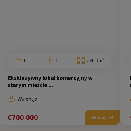
0
1
240.0m²
Ekskluzywny lokal komercyjny w
Walencja
starym mieście ...
Walencja
70 000
€700 000
€
Więcej
Więcej