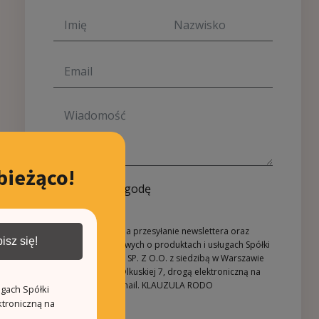
bieżąco!
Wyrażam zgodę
Wyrażam zgodę na przesyłanie newslettera oraz
isz się!
informacji handlowych o produktach i usługach Spółki
REZYDENCJE ANIN SP. Z O.O. z siedzibą w Warszawie
(02-604) przy ul. Olkuskiej 7, drogą elektroniczną na
podany adres e-mail.
KLAUZULA RODO
ugach Spółki
ktroniczną na