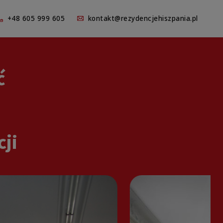
+48 605 999 605
kontakt@rezydencjehiszpania.pl
ć
ji