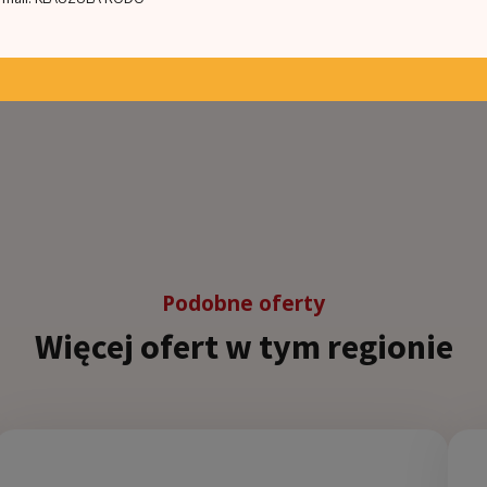
Podobne oferty
Więcej ofert w tym regionie
5
3
263.0m²