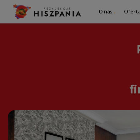
O nas
Ofert
f