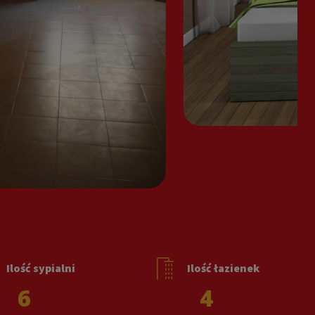
Ilość sypialni
Ilość łazienek
6
4