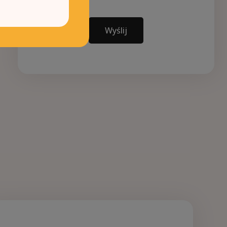
Wyślij
0
1
240.0m²