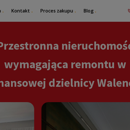
a
Kontakt
Proces zakupu
Blog
Przestronna nieruchomoś
wymagająca remontu w
inansowej dzielnicy Walenc