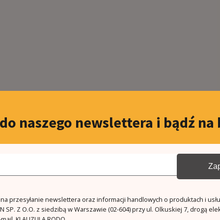
 do naszego newslettera i bądź na 
Zap
a przesyłanie newslettera oraz informacji handlowych o produktach i usł
 SP. Z O.O. z siedzibą w Warszawie (02-604) przy ul. Olkuskiej 7, drogą ele
mail.
KLAUZULA RODO