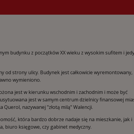
nym budynku z początków XX wieku z wysokim sufitem i jed
ony od strony ulicy. Budynek jest całkowicie wyremontowany,
edawno wymieniono.
ożona jest w kierunku wschodnim i zachodnim i może być
usytuowana jest w samym centrum dzielnicy finansowej mia
a Querol, nazywanej "złotą milą" Walencji.
homość, która bardzo dobrze nadaje się na mieszkanie, jak i
cka, biuro księgowe, czy gabinet medyczny.