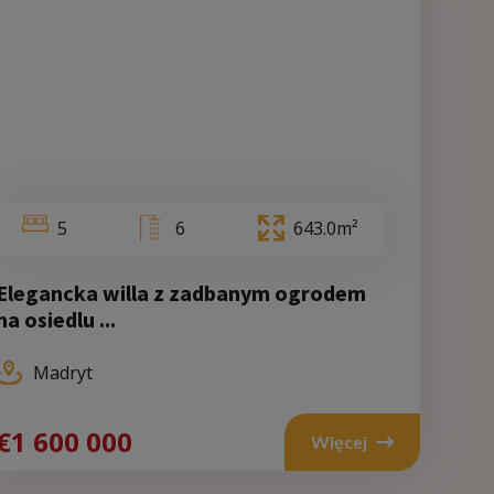
5
6
643.0m²
Elegancka willa z zadbanym ogrodem
Walencja
Ma
na osiedlu ...
Madryt
700 000
€1 600 000
€1 6
Więcej
Więcej