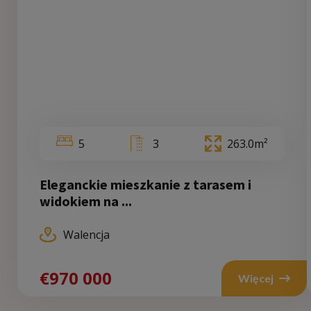
5
3
263.0m²
Eleganckie mieszkanie z tarasem i
widokiem na ...
Walencja
€970 000
€9
Więcej