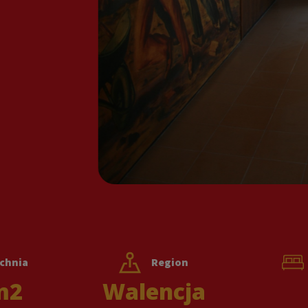
chnia
Region
m2
Walencja