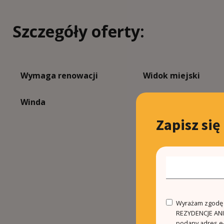
Szczegóły oferty:
Wymaga renowacji
Widok miejski
Winda
Zapisz się
Wyrażam zgodę n
REZYDENCJE ANIN
podany adres e-