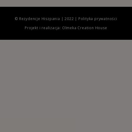
© Rezydencje Hiszpania | 2022 |
Polityka prywatności
Projekt i realizacja: Olmeka Creation House