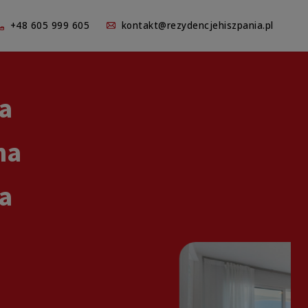
+48 605 999 605
kontakt@rezydencjehiszpania.pl
a
na
a