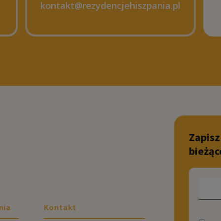
kontakt@rezydencjehiszpania.pl
Zapisz
bieżąc
nia
Kontakt