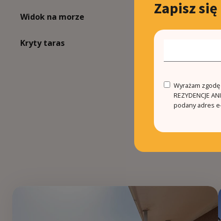
Zapisz się
Widok na morze
Blisko miasta
Kryty taras
Electric radiato
Wyrażam zgodę n
REZYDENCJE ANIN
podany adres e-