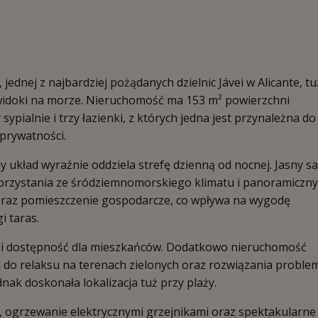
ednej z najbardziej pożądanych dzielnic Jávei w Alicante, tu
h widoki na morze. Nieruchomość ma 153 m² powierzchni
ypialnie i trzy łazienki, z których jedna jest przynależna do
 prywatności.
y układ wyraźnie oddziela strefę dzienną od nocnej. Jasny s
korzystania ze śródziemnomorskiego klimatu i panoramiczn
oraz pomieszczenie gospodarcze, co wpływa na wygodę
i taras.
 i dostępność dla mieszkańców. Dodatkowo nieruchomość
 do relaksu na terenach zielonych oraz rozwiązania proble
k doskonała lokalizacja tuż przy plaży.
, ogrzewanie elektrycznymi grzejnikami oraz spektakularne