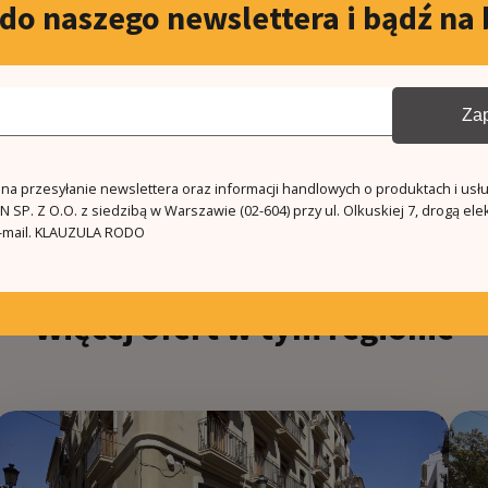
 do naszego newslettera i bądź na 
rs
Zap
a przesyłanie newslettera oraz informacji handlowych o produktach i usł
 SP. Z O.O. z siedzibą w Warszawie (02-604) przy ul. Olkuskiej 7, drogą ele
mail.
KLAUZULA RODO
Podobne oferty
Więcej ofert w tym regionie
5