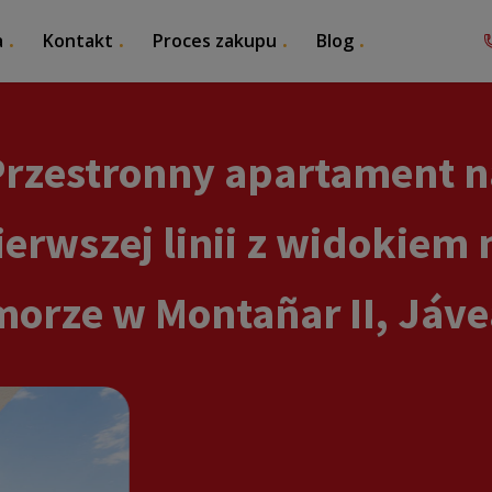
a
Kontakt
Proces zakupu
Blog
Przestronny apartament n
ierwszej linii z widokiem 
morze w Montañar II, Jáve