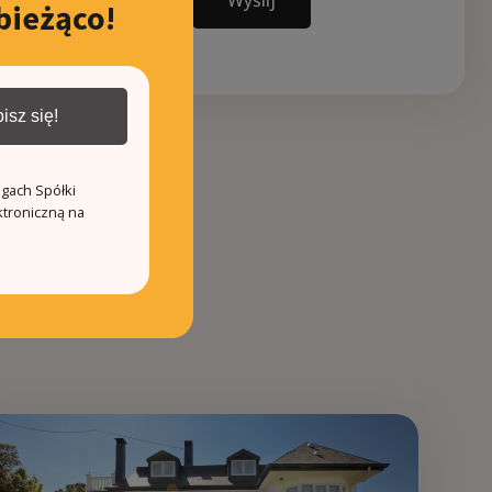
Wyślij
bieżąco!
isz się!
ugach Spółki
ktroniczną na
3
263.0m²
0