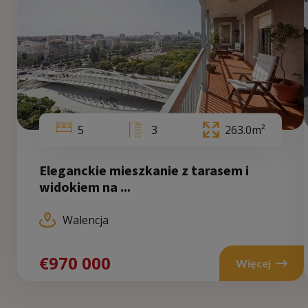
5
3
263.0m²
Eleganckie mieszkanie z tarasem i
widokiem na ...
Walencja
€970 000
Więcej