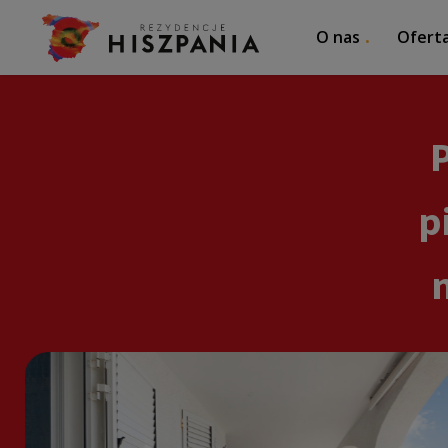
O nas
Ofert
p