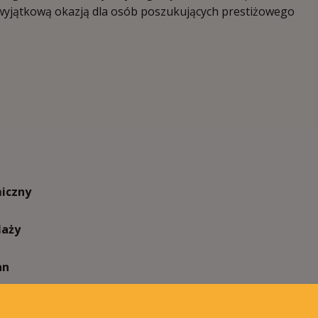
wyjątkową okazją dla osób poszukujących prestiżowego
iczny
laży
an