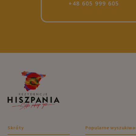
+48 605 999 605
Skróty
Popularne wyszukiwa