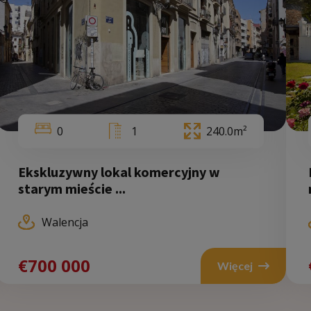
0
1
240.0m²
Ekskluzywny lokal komercyjny w
starym mieście ...
Walencja
Wal
€700 000
Więcej
€970