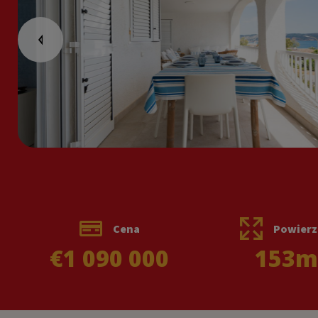
Cena
Powierz
€1 090 000
153
m