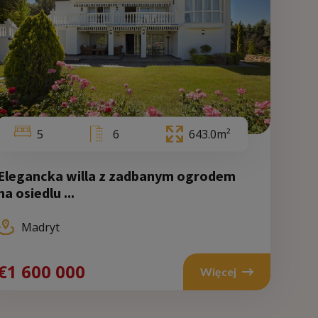
5
6
643.0m²
Elegancka willa z zadbanym ogrodem
na osiedlu ...
Wale
Madryt
encja
€700
€1 600 000
Więcej
000