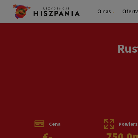
O nas
Ofert
Rus
Cena
Powierz
€-
750.0