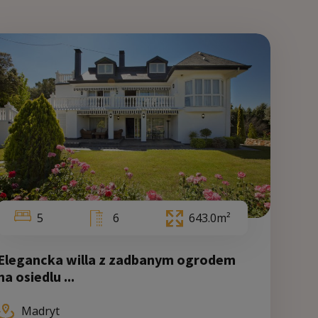
3
263.0m²
0
5
6
643.0m²
Elegancka willa z zadbanym ogrodem
na osiedlu ...
Wale
Madryt