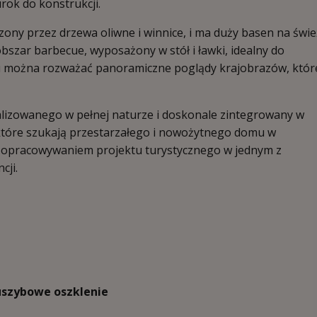
rok do konstrukcji.
czony przez drzewa oliwne i winnice, i ma duży basen na świ
obszar barbecue, wyposażony w stół i ławki, idealny do
ku można rozważać panoramiczne poglądy krajobrazów, któr
kalizowanego w pełnej naturze i doskonale zintegrowany w
, które szukają przestarzałego i nowożytnego domu w
h opracowywaniem projektu turystycznego w jednym z
cji.
szybowe oszklenie