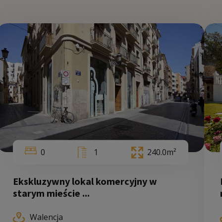
5
0
1
240.0m²
Ekskluzywny lokal komercyjny w
starym mieście ...
Walencja