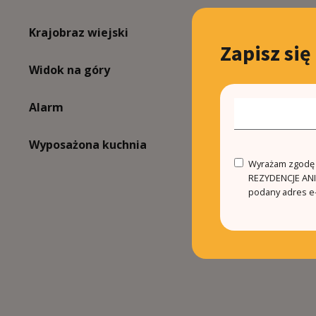
Krajobraz wiejski
Sate
Zapisz się
Widok na góry
Secu
Alarm
Off
Wyposażona kuchnia
Bar
Wyrażam zgodę n
REZYDENCJE ANIN
podany adres e-