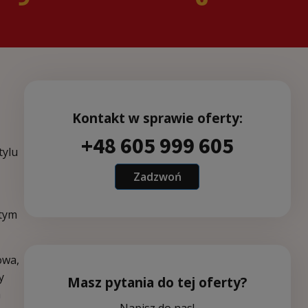
Kontakt w sprawie oferty:
+48 605 999 605
tylu
Zadzwoń
 tym
owa,
y
Masz pytania do tej oferty?
a