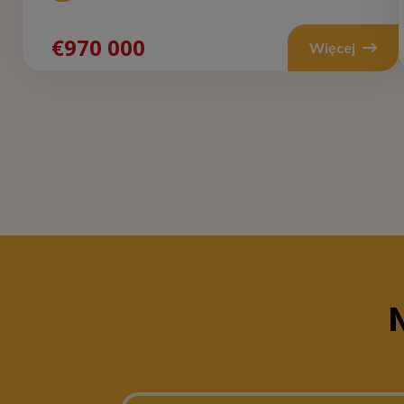
€970 000
Więcej
N