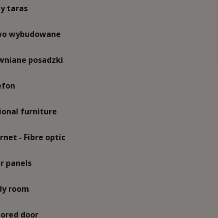
y taras
o wybudowane
wniane posadzki
efon
ional furniture
rnet - Fibre optic
r panels
dy room
ored door