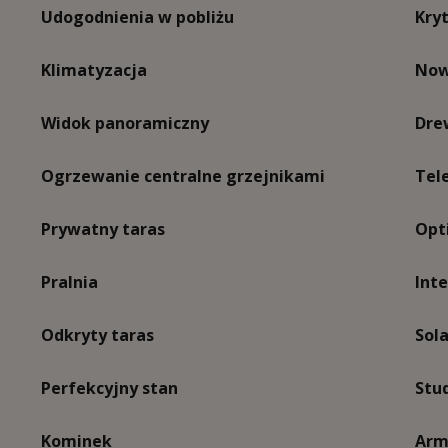
Udogodnienia w pobliżu
Kryt
Klimatyzacja
Now
Widok panoramiczny
Dre
Ogrzewanie centralne grzejnikami
Tel
Prywatny taras
Opt
Pralnia
Inte
Odkryty taras
Sola
Perfekcyjny stan
Stu
Kominek
Arm