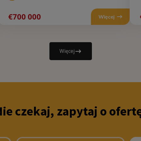
Wal
€700 000
Więcej
€970
000
Więcej
ie czekaj, zapytaj o ofert