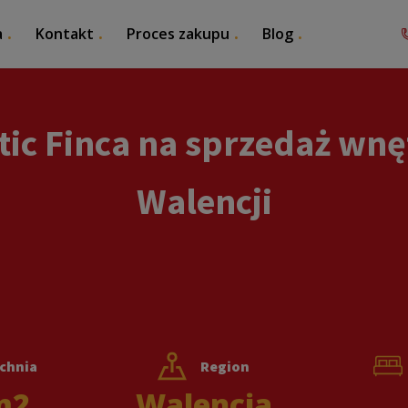
a
Kontakt
Proces zakupu
Blog
tic Finca na sprzedaż wnę
Walencji
chnia
Region
m2
Walencja