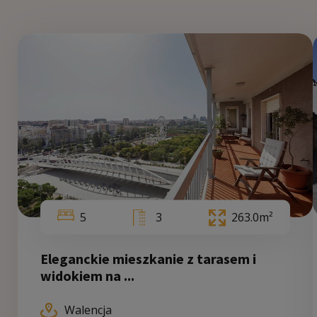
5
3
263.0m²
Eleganckie mieszkanie z tarasem i
widokiem na ...
Walencja