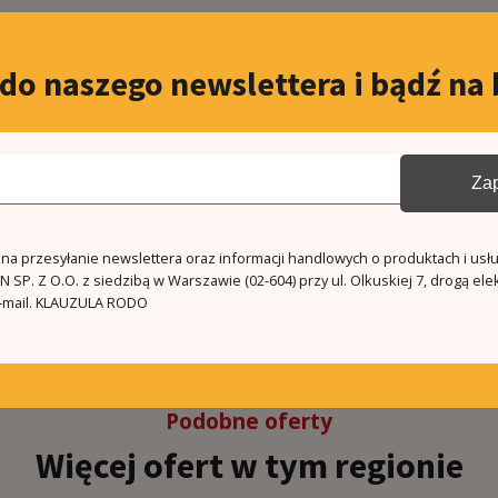
llite TV
 do naszego newslettera i bądź na 
rity shutters
ice room
Zap
becue
a przesyłanie newslettera oraz informacji handlowych o produktach i usł
 SP. Z O.O. z siedzibą w Warszawie (02-604) przy ul. Olkuskiej 7, drogą ele
mail.
KLAUZULA RODO
Podobne oferty
Więcej ofert w tym regionie