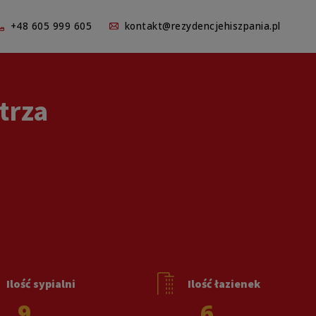
+48 605 999 605
kontakt@rezydencjehiszpania.pl
trza
Ilość sypialni
Ilość łazienek
9
6