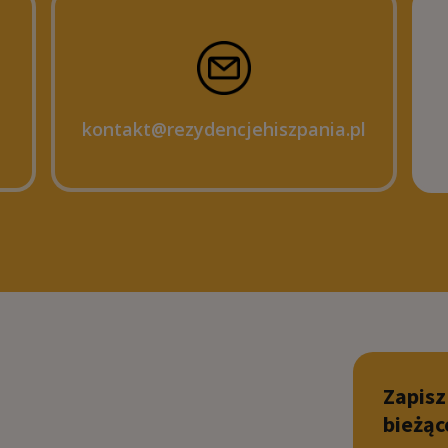
kontakt@rezydencjehiszpania.pl
Zapisz
bieżąc