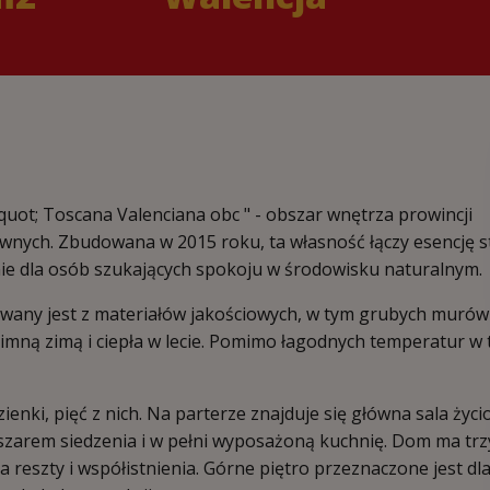
iquot; Toscana Valenciana obc " - obszar wnętrza prowincji
liwnych. Zbudowana w 2015 roku, ta własność łączy esencję s
nie dla osób szukających spokoju w środowisku naturalnym.
any jest z materiałów jakościowych, w tym grubych murów
zimną zimą i ciepła w lecie. Pomimo łagodnych temperatur w
zienki, pięć z nich. Na parterze znajduje się główna sala życi
bszarem siedzenia i w pełni wyposażoną kuchnię. Dom ma trz
 reszty i współistnienia. Górne piętro przeznaczone jest dl