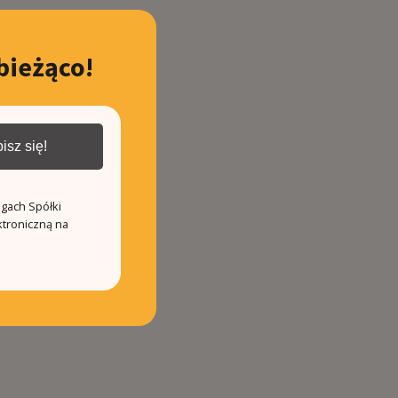
bieżąco!
isz się!
ugach Spółki
ktroniczną na