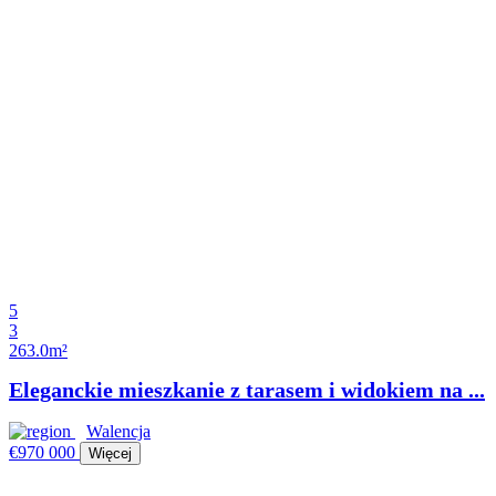
5
3
263.0m²
Eleganckie mieszkanie z tarasem i widokiem na ...
Walencja
€970 000
Więcej