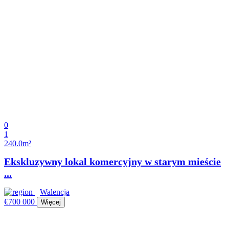
0
1
240.0m²
Ekskluzywny lokal komercyjny w starym mieście
...
Walencja
€700 000
Więcej