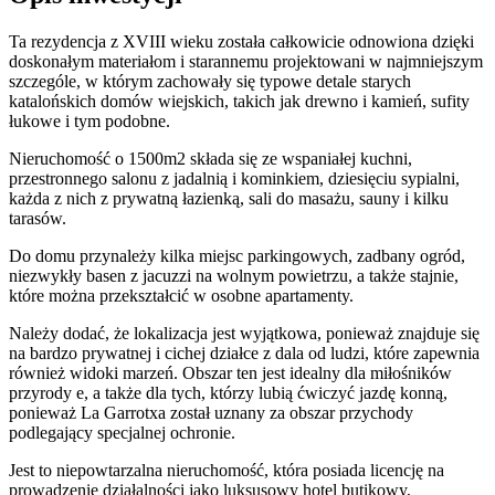
Ta rezydencja z XVIII wieku została całkowicie odnowiona dzięki
doskonałym materiałom i starannemu projektowani w najmniejszym
szczególe, w którym zachowały się typowe detale starych
katalońskich domów wiejskich, takich jak drewno i kamień, sufity
łukowe i tym podobne.
Nieruchomość o 1500m2 składa się ze wspaniałej kuchni,
przestronnego salonu z jadalnią i kominkiem, dziesięciu sypialni,
każda z nich z prywatną łazienką, sali do masażu, sauny i kilku
tarasów.
Do domu przynależy kilka miejsc parkingowych, zadbany ogród,
niezwykły basen z jacuzzi na wolnym powietrzu, a także stajnie,
które można przekształcić w osobne apartamenty.
Należy dodać, że lokalizacja jest wyjątkowa, ponieważ znajduje się
na bardzo prywatnej i cichej działce z dala od ludzi, które zapewnia
również widoki marzeń. Obszar ten jest idealny dla miłośników
przyrody e, a także dla tych, którzy lubią ćwiczyć jazdę konną,
ponieważ La Garrotxa został uznany za obszar przychody
podlegający specjalnej ochronie.
Jest to niepowtarzalna nieruchomość, która posiada licencję na
prowadzenie działalności jako luksusowy hotel butikowy,