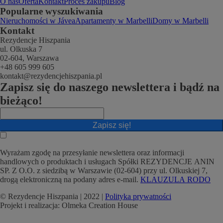
O nas
Oferta
Kontakt
Proces zakupu
Blog
Popularne wyszukiwania
Nieruchomości w Jávea
Apartamenty w Marbelli
Domy w Marbelli
Kontakt
Rezydencje Hiszpania
ul. Olkuska 7
02-604, Warszawa
+48 605 999 605
kontakt@rezydencjehiszpania.pl
Zapisz się do naszego newslettera i bądź na
bieżąco!
Zapisz się!
Wyrażam zgodę na przesyłanie newslettera oraz informacji
handlowych o produktach i usługach Spółki REZYDENCJE ANIN
SP. Z O.O. z siedzibą w Warszawie (02-604) przy ul. Olkuskiej 7,
drogą elektroniczną na podany adres e-mail.
KLAUZULA RODO
© Rezydencje Hiszpania | 2022 |
Polityka prywatności
Projekt i realizacja: Olmeka Creation House