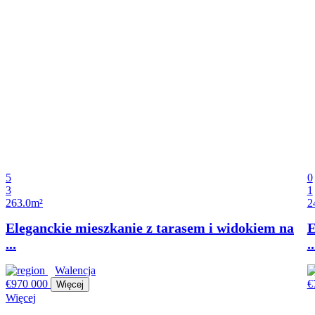
5
0
3
1
263.0m²
2
Walencja
€
€970 000
Więcej
5
0
3
1
263.0m²
2
Eleganckie mieszkanie z tarasem i widokiem na
E
...
..
Walencja
€970 000
€
Więcej
Więcej