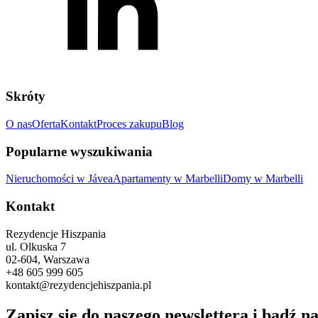
Skróty
O nas
Oferta
Kontakt
Proces zakupu
Blog
Popularne wyszukiwania
Nieruchomości w Jávea
Apartamenty w Marbelli
Domy w Marbelli
Kontakt
Rezydencje Hiszpania
ul. Olkuska 7
02-604, Warszawa
+48 605 999 605
kontakt@rezydencjehiszpania.pl
Zapisz się do naszego newslettera i bądź na