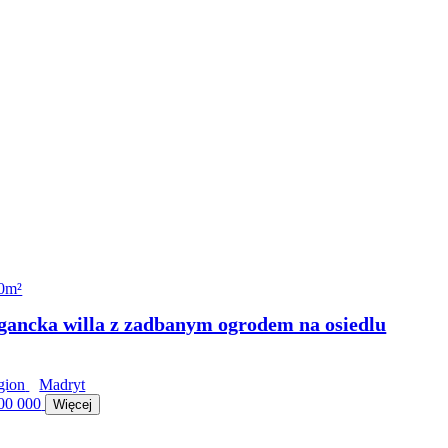
0m²
Madryt
00 000
Więcej
0m²
gancka willa z zadbanym ogrodem na osiedlu
Madryt
00 000
Więcej