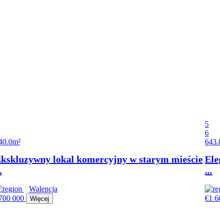
5
6
40.0m²
643.
Walencja
700 000
€1 6
Więcej
5
6
40.0m²
643.
kskluzywny lokal komercyjny w starym mieście
Ele
.
...
Walencja
700 000
€1 6
Więcej